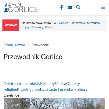
Przejdź
M
do
treści
Dołącz do nowej grupy
Gorlice - Ogłoszenia | Sprzedam |
UWAGA!
Kupię | Zamienię | Praca
Strona główna
/
Przewodnik
Przewodnik Gorlice
Dzielnice
Inne obiekty
Kościoły
Muzea
Obiekty
religijne
Przedsiębiorstwa
Stacje i przystanki
Zbory
Dzielnice