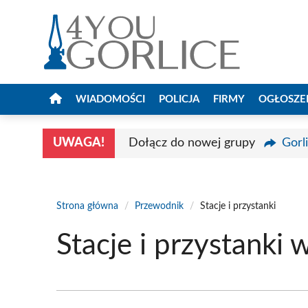
Przejdź
do
treści
WIADOMOŚCI
POLICJA
FIRMY
OGŁOSZE
UWAGA!
Dołącz do nowej grupy
Gorl
Strona główna
/
Przewodnik
/
Stacje i przystanki
Stacje i przystanki 