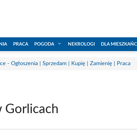
NIA
PRACA
POGODA
NEKROLOGI
DLA MIESZKAŃ
ice - Ogłoszenia | Sprzedam | Kupię | Zamienię | Praca
w Gorlicach