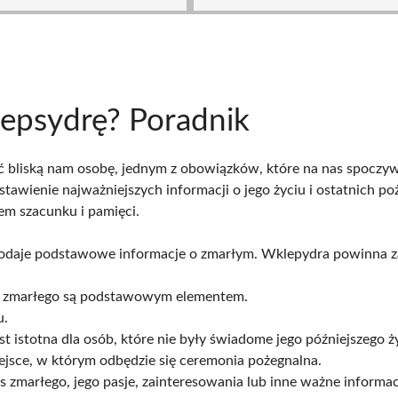
klepsydrę? Poradnik
bliską nam osobę, jednym z obowiązków, które na nas spoczywaj
tawienie najważniejszych informacji o jego życiu i ostatnich 
m szacunku i pamięci.
a podaje podstawowe informacje o zmarłym. Wklepydra powinna z
sko zmarłego są podstawowym elementem.
u.
t istotna dla osób, które nie były świadome jego późniejszego ży
iejsce, w którym odbędzie się ceremonia pożegnalna.
is zmarłego, jego pasje, zainteresowania lub inne ważne inform