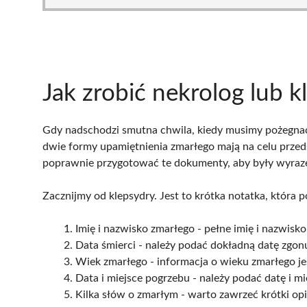
Jak zrobić nekrolog lub 
Gdy nadschodzi smutna chwila, kiedy musimy pożegnać 
dwie formy upamiętnienia zmarłego mają na celu przeds
poprawnie przygotować te dokumenty, aby były wyraze
Zacznijmy od klepsydry. Jest to krótka notatka, któr
Imię i nazwisko zmarłego - pełne imię i nazwi
Data śmierci - należy podać dokładną datę zgon
Wiek zmarłego - informacja o wieku zmarłego jes
Data i miejsce pogrzebu - należy podać datę i m
Kilka słów o zmarłym - warto zawrzeć krótki op