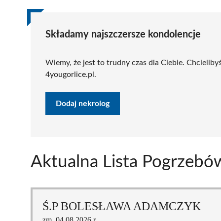
Składamy najszczersze kondolencje
Wiemy, że jest to trudny czas dla Ciebie. Chcieli
4yougorlice.pl.
Dodaj nekrolog
Aktualna Lista Pogrzebó
Ś.P BOLESŁAWA ADAMCZYK
zm. 04.08.2026 r.