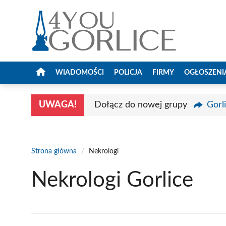
Przejdź
do
treści
WIADOMOŚCI
POLICJA
FIRMY
OGŁOSZENI
UWAGA!
Dołącz do nowej grupy
Gorl
Strona główna
/
Nekrologi
Nekrologi Gorlice