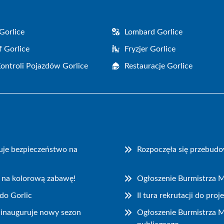
Gorlice
Lombard Gorlice
f Gorlice
Fryzjer Gorlice
Kontroli Pojazdów Gorlice
Restauracje Gorlice
uje bezpieczeństwo na
Rozpoczęła się przebudo
 na kolorową zabawę!
Ogłoszenie Burmistrza M
do Gorlic
II tura rekrutacji do pr
ainauguruje nowy sezon
Ogłoszenie Burmistrza M