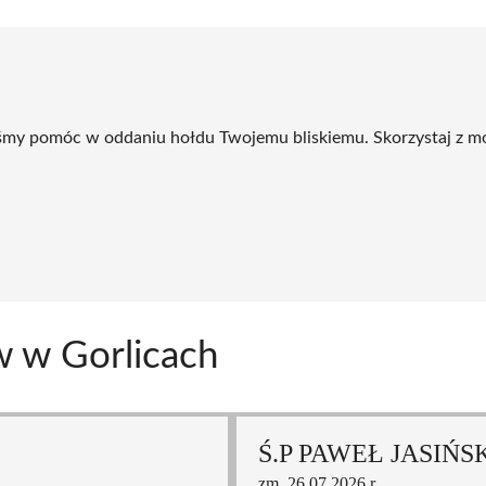
byśmy pomóc w oddaniu hołdu Twojemu bliskiemu. Skorzystaj z m
w w Gorlicach
Ś.P PAWEŁ JASIŃS
zm. 26.07.2026 r.