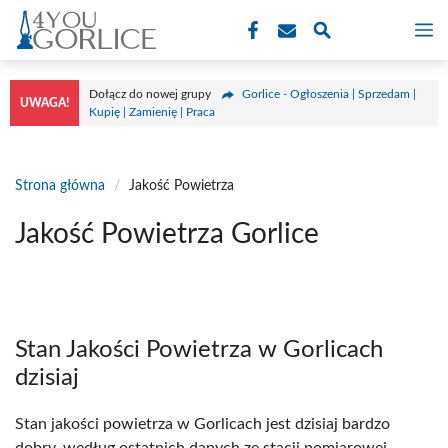
Przejdź
M
do
treści
Dołącz do nowej grupy
Gorlice - Ogłoszenia | Sprzedam |
UWAGA!
Kupię | Zamienię | Praca
Strona główna
/
Jakość Powietrza
Jakość Powietrza Gorlice
Stan Jakości Powietrza w Gorlicach
dzisiaj
Stan jakości powietrza w Gorlicach jest dzisiaj bardzo