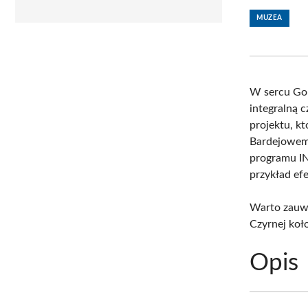
MUZEA
W sercu Gor
integralną 
projektu, k
Bardejowem 
programu IN
przykład efe
Warto zauwa
Czyrnej koł
Opis