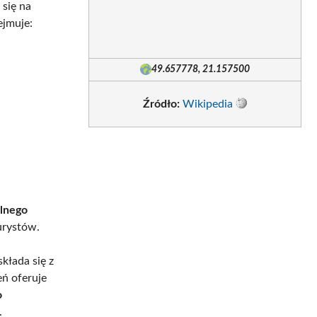
 się na
ejmuje:
49.657778, 21.157500
Źródło:
Wikipedia
alnego
turystów.
kłada się z
eń oferuje
o
.