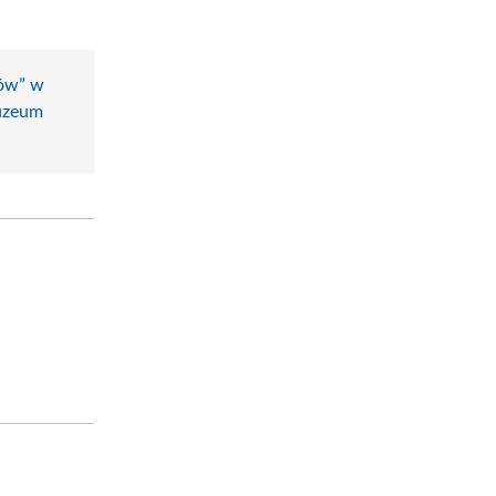
nów” w
zeum