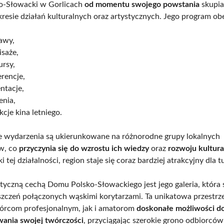
o-Słowacki w Gorlicach
od momentu swojego powstania
skupia
kresie działań kulturalnych oraz artystycznych. Jego program ob
awy,
isaże,
ursy,
rencje,
ntacje,
enia,
kcje kina letniego.
e wydarzenia są ukierunkowane na różnorodne grupy lokalnych
w, co
przyczynia się do wzrostu ich wiedzy
oraz
rozwoju kultur
ki tej działalności, region staje się coraz bardziej atrakcyjny dla 
tyczną cechą Domu Polsko-Słowackiego jest jego galeria, która s
szczeń połączonych wąskimi korytarzami. Ta unikatowa przestrz
órcom profesjonalnym, jak i amatorom
doskonałe możliwości d
ania swojej twórczości
, przyciągając szerokie grono odbiorców