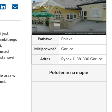
e
Share
Share
on
on
sApp
LinkedIn
Email
i jest
Państwo
Polska
 ambitnego
i:
Miejscowość
Gorlice
ramach
 stanowi
Adres
Rynek 1, 38-300 Gorlice
Położenie na mapie
ie oraz w
ami.