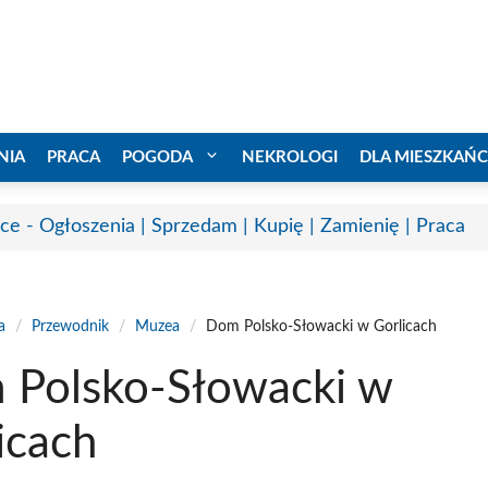
NIA
PRACA
POGODA
NEKROLOGI
DLA MIESZKAŃ
ice - Ogłoszenia | Sprzedam | Kupię | Zamienię | Praca
a
/
Przewodnik
/
Muzea
/
Dom Polsko-Słowacki w Gorlicach
Polsko-Słowacki w
icach