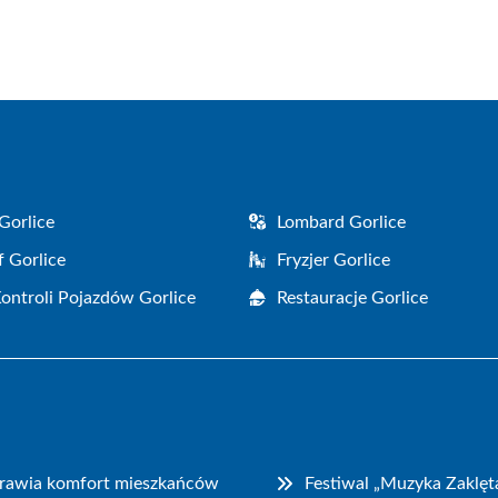
on
on
on
on
on
on
Facebook
X
Pinterest
WhatsApp
LinkedIn
Email
(Twitter)
Gorlice
Lombard Gorlice
f Gorlice
Fryzjer Gorlice
Kontroli Pojazdów Gorlice
Restauracje Gorlice
prawia komfort mieszkańców
Festiwal „Muzyka Zaklęt