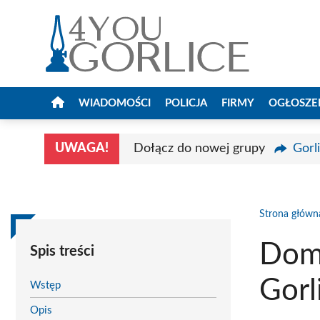
Przejdź
do
treści
WIADOMOŚCI
POLICJA
FIRMY
OGŁOSZE
UWAGA!
Dołącz do nowej grupy
Gorl
Strona główn
Dom 
Spis treści
Gorl
Wstęp
Opis