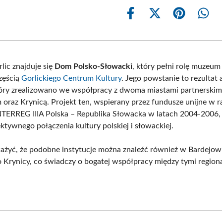
Share
Share
Share
Shar
on
on
on
on
Facebook
X
Pinterest
What
(Twitter)
lic znajduje się
Dom Polsko-Słowacki
, który pełni rolę muzeum 
częścią
Gorlickiego Centrum Kultury
. Jego powstanie to rezultat
tóry zrealizowano we współpracy z dwoma miastami partnerskim
oraz Krynicą. Projekt ten, wspierany przez fundusze unijne w 
TERREG IIIA Polska – Republika Słowacka w latach 2004-2006,
ktywnego połączenia kultury polskiej i słowackiej.
żyć, że podobne instytucje można znaleźć również w Bardejow
o Krynicy, co świadczy o bogatej współpracy między tymi region