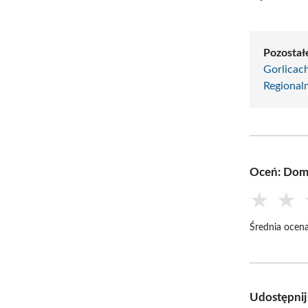
Pozostał
Gorlicac
Regional
Oceń: Dom 
★
★
Średnia ocena
Udostępnij