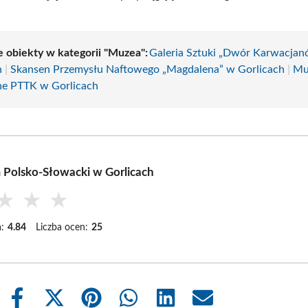
e obiekty w kategorii "Muzea":
Galeria Sztuki „Dwór Karwacja
h
|
Skansen Przemysłu Naftowego „Magdalena” w Gorlicach
|
Mu
ne PTTK w Gorlicach
Polsko-Słowacki w Gorlicach
★
★
★
:
4.84
Liczba ocen:
25
Share
Share
Share
Share
Share
Share