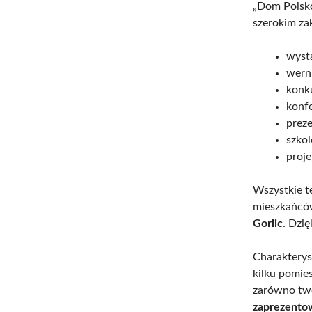
„Dom Polsk
szerokim za
wyst
wern
konk
konfe
preze
szkol
proje
Wszystkie t
mieszkańcó
Gorlic
. Dzię
Charakterys
kilku pomie
zarówno tw
zaprezentow