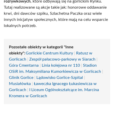
rozrywkowych
, które odbywają się na gorlickim Rynku.
Tutaj realizowane są akcje takie jak: honorowe oddawanie
krwi, dni dawców szpiku, Szlachetna Paczka oraz wiele
innych inicjatyw społecznych, które mają na celu wsparcie
lokalnych potrzeb.
Pozostałe obiekty w kategorii "Inne
obiekty":
Gorlickie Centrum Kultury
|
Ratusz w
Gorlicach
|
Zespół pałacowo-parkowy w Siarach
|
Góra Cmentarna
|
Linia kolejowa nr 110
|
Stadion
OSiR im. Maksymiliana Kumorkiewicza w Gorlicach
|
Glinik Gorlice
|
Lądowisko Gorlice-Szpital
|
Musiałówka
|
Ławeczka Ignacego Łukasiewicza w
Gorlicach
|
I Liceum Ogólnokształcące im. Marcina
Kromera w Gorlicach