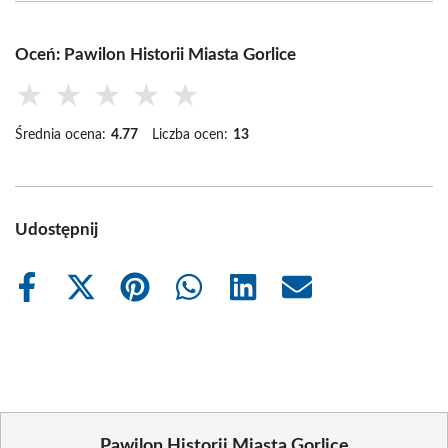
Oceń: Pawilon Historii Miasta Gorlice
★
★
★
★
★
Średnia ocena:
4.77
Liczba ocen:
13
Udostępnij
Share
Share
Share
Share
Share
Share
on
on
on
on
on
on
Facebook
X
Pinterest
WhatsApp
LinkedIn
Email
(Twitter)
Pawilon Historii Miasta Gorlice