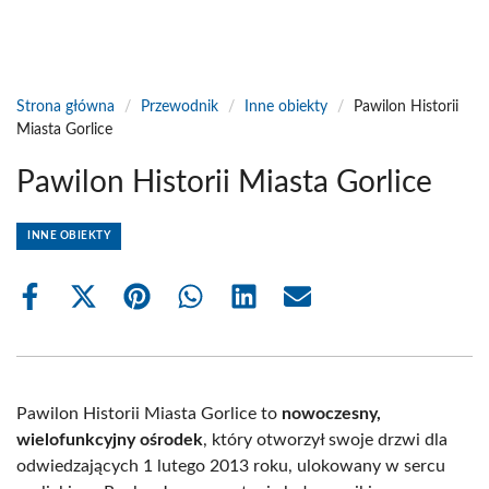
Strona główna
/
Przewodnik
/
Inne obiekty
/
Pawilon Historii
Miasta Gorlice
Pawilon Historii Miasta Gorlice
INNE OBIEKTY
Share
Share
Share
Share
Share
Share
on
on
on
on
on
on
Facebook
X
Pinterest
WhatsApp
LinkedIn
Email
(Twitter)
Pawilon Historii Miasta Gorlice to
nowoczesny,
wielofunkcyjny ośrodek
, który otworzył swoje drzwi dla
odwiedzających 1 lutego 2013 roku, ulokowany w sercu