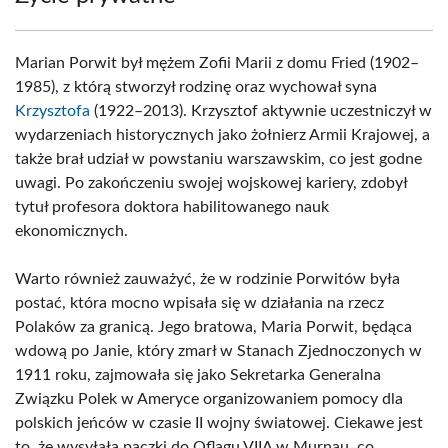
Marian Porwit był mężem Zofii Marii z domu Fried (1902–
1985), z którą stworzył rodzinę oraz wychował syna
Krzysztofa
(1922–2013). Krzysztof aktywnie uczestniczył w
wydarzeniach historycznych jako żołnierz Armii Krajowej, a
także brał udział w powstaniu warszawskim, co jest godne
uwagi. Po zakończeniu swojej wojskowej kariery, zdobył
tytuł profesora doktora habilitowanego nauk
ekonomicznych.
Warto również zauważyć, że w rodzinie Porwitów była
postać, która mocno wpisała się w działania na rzecz
Polaków za granicą. Jego bratowa, Maria Porwit, będąca
wdową po Janie, który zmarł w Stanach Zjednoczonych w
1911 roku, zajmowała się jako Sekretarka Generalna
Związku Polek w Ameryce organizowaniem pomocy dla
polskich jeńców w czasie II wojny światowej. Ciekawe jest
to, że wysyłała paczki do Oflagu VIIA w Murnau, co