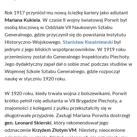
Rok 1917 przyniósł mu nową ścieżkę kariery jako adiutant
Mariana Kukiela
. W czasie II wojny światowej Porwit był
osobą kluczową w Oddziale VII Naukowym Sztabu
Generalnego, gdzie przyczynił się do powstania Instytutu
Historyczno-Wojskowego.
Stanisław Kwaśniewski
był
jednym z jego bliskich współpracowników. W 1919 roku
przeniesiony został do Generalnego Inspektoratu Piechoty.
Jego dydaktyczny zapał dał o sobie znać podczas studiów w
Wojennej Szkole Sztabu Generalnego, gdzie rozpoczął
naukę w styczniu 1920 roku.
W 1920 roku, kiedy trwała wojna z bolszewikami, Porwit
krótko pełnił rolę adiutanta w VII Brygadzie Piechoty, a
znajomości z kolegami z pułku przekształciły się w
długotrwałe przyjaźnie. Zasługi Mariana Porwita dostrzegł
gen. Leonard Skierski
, który rekomendował jego
odznaczenie
Krzyżem Złotym VM
. Niestety, nieocenione