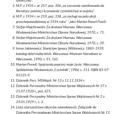
społecznej”.
M.P. z 1935 r. nr 257, poz. 306 „za szerzenie zamiłowania do
literatury polskiej i krzewienie czytelnictwa w wojsku”.
M.P. z 1934 r. nr 259, poz. 338 „za zasługi na polu akcji
przeciwpowodziowej w 1934 roku” - jako Marian Paweł Powit.
Stefan Majchrowski: Za drutami Murnau. Warszawa:
Wydawnictwo Ministerstwa Obrony Narodowej, 1970, s. 71.
Stefan Majchrowski: Za drutami Murnau. Warszawa:
Wydawnictwo Ministerstwa Obrony Narodowej, 1970, s. 39.
Irena Jakimowicz: Stanisław Ignacy Witkiewicz, 1885-1939:
katalog dzieł malarskich. Warszawa: Muzeum Narodowe w
Warszawie, 1990, s. 91, 161.
Marian Porwit: Spojrzenia poprzez moje życie. Warszawa:
Spółdzielnia Wydawnicza „Czytelnik”, 1986, s. 511. ISBN 83-07-
01535-9.
Dziennik Pers. MSWojsk. Nr 13 z 11.11.1934 r.
Dziennik Personalny Ministerstwa Spraw Wojskowych Nr 27 z
21.07.1920 r., poz. 671.
Dziennik Personalny Ministerstwa Spraw Wojskowych Nr 2 z
24.01.1929 r., s. 3.
Lista starszeństwa oficerów zawodowych. Załącznik do
Dziennika Personalnego Ministerstwa Spraw Wojskowych Nr 13