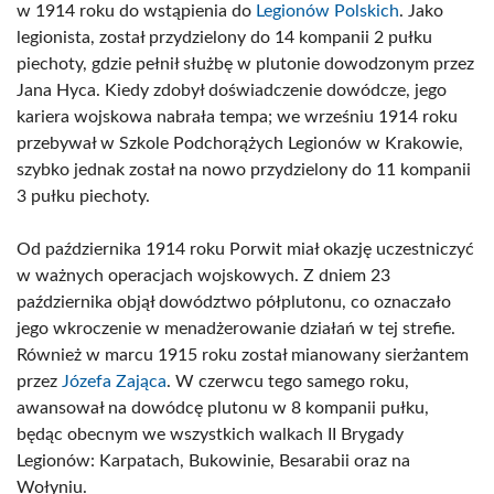
w 1914 roku do wstąpienia do
Legionów Polskich
. Jako
legionista, został przydzielony do 14 kompanii 2 pułku
piechoty, gdzie pełnił służbę w plutonie dowodzonym przez
Jana Hyca. Kiedy zdobył doświadczenie dowódcze, jego
kariera wojskowa nabrała tempa; we wrześniu 1914 roku
przebywał w Szkole Podchorążych Legionów w Krakowie,
szybko jednak został na nowo przydzielony do 11 kompanii
3 pułku piechoty.
Od października 1914 roku Porwit miał okazję uczestniczyć
w ważnych operacjach wojskowych. Z dniem 23
października objął dowództwo półplutonu, co oznaczało
jego wkroczenie w menadżerowanie działań w tej strefie.
Również w marcu 1915 roku został mianowany sierżantem
przez
Józefa Zająca
. W czerwcu tego samego roku,
awansował na dowódcę plutonu w 8 kompanii pułku,
będąc obecnym we wszystkich walkach II Brygady
Legionów: Karpatach, Bukowinie, Besarabii oraz na
Wołyniu.