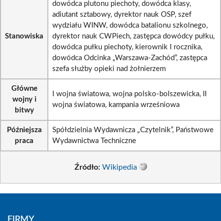
dowódca plutonu piechoty, dowódca klasy,
adiutant sztabowy, dyrektor nauk OSP, szef
wydziału WINW, dowódca batalionu szkolnego,
Stanowiska
dyrektor nauk CWPiech, zastępca dowódcy pułku,
dowódca pułku piechoty, kierownik I rocznika,
dowódca Odcinka „Warszawa-Zachód”, zastępca
szefa służby opieki nad żołnierzem
Główne
I wojna światowa, wojna polsko-bolszewicka, II
wojny i
wojna światowa, kampania wrześniowa
bitwy
Późniejsza
Spółdzielnia Wydawnicza „Czytelnik”, Państwowe
praca
Wydawnictwa Techniczne
Źródło:
Wikipedia
FIRMY