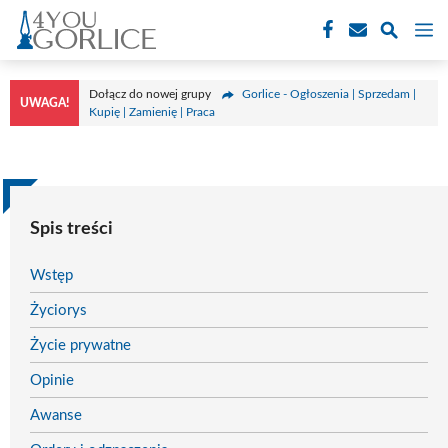
Przejdź
M
do
treści
Dołącz do nowej grupy
Gorlice - Ogłoszenia | Sprzedam |
UWAGA!
Kupię | Zamienię | Praca
Spis treści
Wstęp
Życiorys
Życie prywatne
Opinie
Awanse