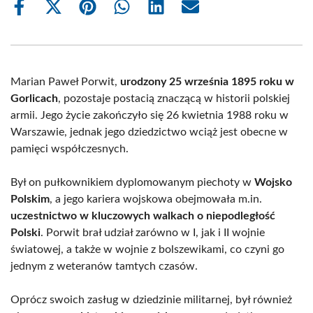
Share
Share
Share
Share
Share
Share
on
on
on
on
on
on
Facebook
X
Pinterest
WhatsApp
LinkedIn
Email
(Twitter)
Marian Paweł Porwit,
urodzony 25 września 1895 roku w
Gorlicach
, pozostaje postacią znaczącą w historii polskiej
armii. Jego życie zakończyło się 26 kwietnia 1988 roku w
Warszawie, jednak jego dziedzictwo wciąż jest obecne w
pamięci współczesnych.
Był on pułkownikiem dyplomowanym piechoty w
Wojsko
Polskim
, a jego kariera wojskowa obejmowała m.in.
uczestnictwo w kluczowych walkach o niepodległość
Polski
. Porwit brał udział zarówno w I, jak i II wojnie
światowej, a także w wojnie z bolszewikami, co czyni go
jednym z weteranów tamtych czasów.
Oprócz swoich zasług w dziedzinie militarnej, był również