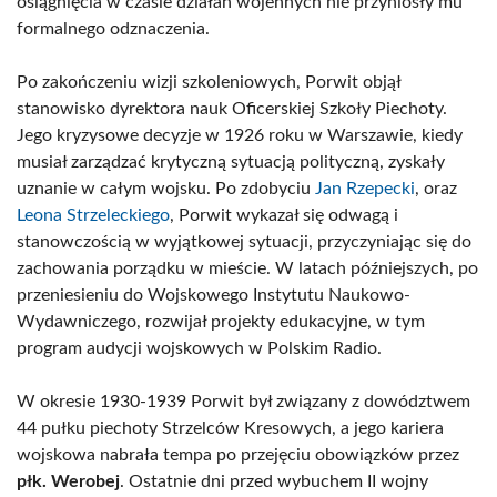
osiągnięcia w czasie działań wojennych nie przyniosły mu
formalnego odznaczenia.
Po zakończeniu wizji szkoleniowych, Porwit objął
stanowisko dyrektora nauk Oficerskiej Szkoły Piechoty.
Jego kryzysowe decyzje w 1926 roku w Warszawie, kiedy
musiał zarządzać krytyczną sytuacją polityczną, zyskały
uznanie w całym wojsku. Po zdobyciu
Jan Rzepecki
, oraz
Leona Strzeleckiego
, Porwit wykazał się odwagą i
stanowczością w wyjątkowej sytuacji, przyczyniając się do
zachowania porządku w mieście. W latach późniejszych, po
przeniesieniu do Wojskowego Instytutu Naukowo-
Wydawniczego, rozwijał projekty edukacyjne, w tym
program audycji wojskowych w Polskim Radio.
W okresie 1930-1939 Porwit był związany z dowództwem
44 pułku piechoty Strzelców Kresowych, a jego kariera
wojskowa nabrała tempa po przejęciu obowiązków przez
płk. Werobej
. Ostatnie dni przed wybuchem II wojny