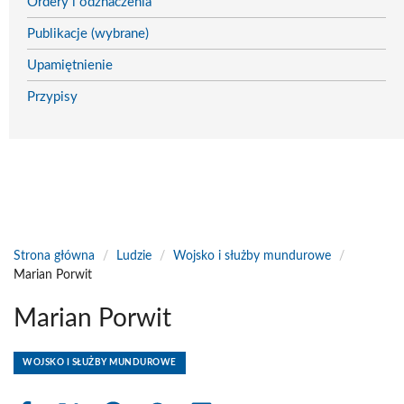
Ordery i odznaczenia
Publikacje (wybrane)
Upamiętnienie
Przypisy
Strona główna
/
Ludzie
/
Wojsko i służby mundurowe
/
Marian Porwit
Marian Porwit
WOJSKO I SŁUŻBY MUNDUROWE