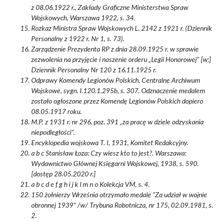
z 08.06.1922 r., Zakłady Graficzne Ministerstwa Spraw
Wojskowych, Warszawa 1922, s. 34.
Rozkaz Ministra Spraw Wojskowych L. 2142 z 1921 r. (Dziennik
Personalny z 1922 r. Nr 1, s. 73).
Zarządzenie Prezydenta RP z dnia 28.09.1925 r. w sprawie
zezwolenia na przyjęcie i noszenie orderu „Legii Honorowej” [w:]
Dziennik Personalny Nr 120 z 16.11.1925 r.
Odprawy Komendy Legionów Polskich, Centralne Archiwum
Wojskowe, sygn. I.120.1.295b, s. 307. Odznaczenie medalem
zostało ogłoszone przez Komendę Legionów Polskich dopiero
08.05.1917 roku.
M.P. z 1931 r. nr 296, poz. 391 „za pracę w dziele odzyskania
niepodległości”.
Encyklopedia wojskowa T. I, 1931, Komitet Redakcyjny.
a b c Stanisław Łoza: Czy wiesz kto to jest?. Warszawa:
Wydawnictwo Głównej Księgarni Wojskowej, 1938, s. 590.
[dostęp 28.05.2020 r.]
a b c d e f g h i j k l m n o Kolekcja VM, s. 4.
150 żołnierzy Września otrzymało medale "Za udział w wojnie
obronnej 1939" /w/ Trybuna Robotnicza, nr 175, 02.09.1981, s.
2.