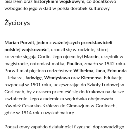
pisarzem oraz
historykiem wojskowym
, co dodatkowo
wzbogaciło jego wkład w polski dorobek kulturowy.
Życiorys
Marian Porwit, jeden z ważniejszych przedstawicieli
polskiej wojskowości,
urodził się w rodzinie, której
korzenie sięgają Gorlic. Jego ojcem był
Marcin
, urzędnik w
magistracie, natomiast matka,
Paulina
, zmarła w 1942 roku.
Porwit miał pięcioro rodzeństwa:
Wilhelma
,
Jana
,
Edmunda
– lekarza,
Jadwigę
,
Władysława
oraz
Klemensa
. Edukację
rozpoczął w 1901 roku, uczęszczając do Szkoły Ludowej w
Gorlicach, by z czasem przenieść się do Krakowa na dalsze
kształcenie. Jego akademicka wędrówka obejmowała
również Cesarsko-Królewskie Gimnazjum w Gorlicach,
gdzie w 1914 roku uzyskał maturę.
Początkowy zapał do działalności fizycznej doprowadził go