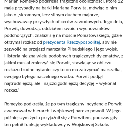
Marian Romeyko podkreśla tragiczne okoliczności, które 12
maja przypadły na barki Mariana Porwita, mówiąc o nim
jako o „skromnym, lecz silnym duchem majorze,
wychowawcy przyszłych oficerów zawodowych. Tego dnia,
Porwit, dowodząc oddziałem swoich wychowanków
podchorążych, znalazł się na moście Poniatowskiego, gdzie
otrzymał rozkaz od
prezydenta Rzeczypospolitej
, aby nie
zezwolić na przejazd marszałka Piłsudskiego i jego wojsk.
Historia nie zna wielu podobnych tragicznych dylematów, z
jakimi musiał zmierzyć się Porwit, stawiając w obliczu
rozkazu trudne pytanie: czy to on ma zatrzymać marszałka,
swojego byłego naczelnego wodza. Porwit podjął
najtrudniejszą, ale i najczcigodniejszą decyzję – wykonał
rozkaz.”
Romeyko podkreśla, że po tym tragiczny incydencie Porwit
awansował w hierarchii wojskowej bardzo powoli. W jego
późniejszym życiu przyjaźnił się z Porwitem, podczas gdy
ten pełnił funkcję wykładowcy w Wojskowej Szkole.