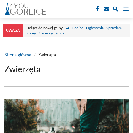
Przejdź
M
do
treści
Dołącz do nowej grupy
Gorlice - Ogłoszenia | Sprzedam |
UWAGA!
Kupię | Zamienię | Praca
Strona główna
/
Zwierzęta
Zwierzęta