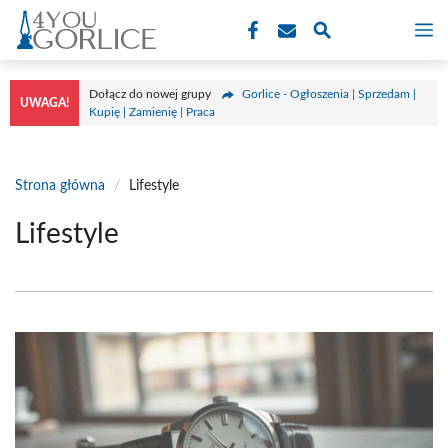
Przejdź
M
do
treści
Dołącz do nowej grupy
Gorlice - Ogłoszenia | Sprzedam |
UWAGA!
Kupię | Zamienię | Praca
Strona główna
/
Lifestyle
Lifestyle