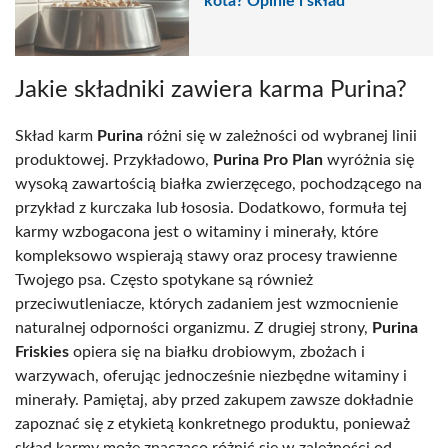
kota? Opinie i skład
Jakie składniki zawiera karma Purina?
Skład karm
Purina
różni się w zależności od wybranej linii
produktowej. Przykładowo,
Purina Pro Plan
wyróżnia się
wysoką zawartością białka zwierzęcego, pochodzącego na
przykład z kurczaka lub łososia. Dodatkowo, formuła tej
karmy wzbogacona jest o witaminy i minerały, które
kompleksowo wspierają stawy oraz procesy trawienne
Twojego psa. Często spotykane są również
przeciwutleniacze, których zadaniem jest wzmocnienie
naturalnej odporności organizmu. Z drugiej strony,
Purina
Friskies
opiera się na białku drobiowym, zbożach i
warzywach, oferując jednocześnie niezbędne witaminy i
minerały. Pamiętaj, aby przed zakupem zawsze dokładnie
zapoznać się z etykietą konkretnego produktu, ponieważ
skład karmy może znacząco różnić się w zależności od