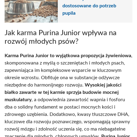
dostosowane do potrzeb
pupila
Jak karma Purina Junior wpływa na
rozwój młodych psów?
Karma Purina Junior to wyjątkowa propozycja żywieniowa
,
skomponowana z myślą o szczeniętach i młodych psach,
zapewniająca im kompleksowe wsparcie w kluczowym
okresie wzrostu. Obfituje ona w substancje odżywcze
niezbędne do harmonijnego rozwoju.
Wysokiej jakości
białko zawarte w tej karmie sprzyja budowie mocnej
muskulatury
, a odpowiednia zawartość wapnia i fosforu
dba o solidny fundament w postaci mocnych kości i
zdrowego uzębienia. Dodatkowo, kwasy tłuszczowe DHA,
kluczowe dla rozwoju poznawczego, wspomagają sprawny
rozwój mózgu i zdolność uczenia się, co ma niebagatelne
znaczenie dla młodych, chłonnych umysłów.
Purina Junior