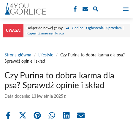
Przejdź
M
do
treści
Dołącz do nowej grupy
Gorlice - Ogłoszenia | Sprzedam |
UWAGA!
Kupię | Zamienię | Praca
Strona główna
/
Lifestyle
/
Czy Purina to dobra karma dla psa?
Sprawdź opinie i skład
Czy Purina to dobra karma dla
psa? Sprawdź opinie i skład
Data dodania:
13 kwietnia 2025 r.
Share
Share
Share
Share
Share
Share
on
on
on
on
on
on
Facebook
X
Pinterest
WhatsApp
LinkedIn
Email
(Twitter)