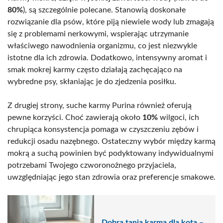
80%
), są szczególnie polecane. Stanowią doskonałe
rozwiązanie dla psów, które piją niewiele wody lub zmagają
się z problemami nerkowymi, wspierając utrzymanie
właściwego nawodnienia organizmu, co jest niezwykle
istotne dla ich zdrowia. Dodatkowo, intensywny aromat i
smak mokrej karmy często działają zachęcająco na
wybredne psy, skłaniając je do zjedzenia posiłku.
Z drugiej strony, suche karmy Purina również oferują
pewne korzyści. Choć zawierają około
10%
wilgoci, ich
chrupiąca konsystencja pomaga w czyszczeniu zębów i
redukcji osadu nazębnego. Ostateczny wybór między karmą
mokrą a suchą powinien być podyktowany indywidualnymi
potrzebami Twojego czworonożnego przyjaciela,
uwzględniając jego stan zdrowia oraz preferencje smakowe.
Dobra tania karma dla kota –