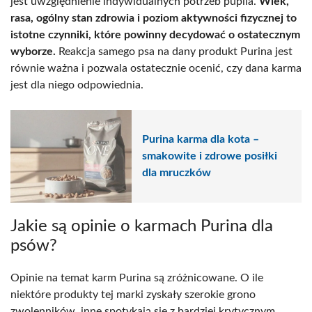
jest uwzględnienie indywidualnych potrzeb pupila.
Wiek,
rasa, ogólny stan zdrowia i poziom aktywności fizycznej to
istotne czynniki, które powinny decydować o ostatecznym
wyborze.
Reakcja samego psa na dany produkt Purina jest
równie ważna i pozwala ostatecznie ocenić, czy dana karma
jest dla niego odpowiednia.
Purina karma dla kota –
smakowite i zdrowe posiłki
dla mruczków
Jakie są opinie o karmach Purina dla
psów?
Opinie na temat karm Purina są zróżnicowane. O ile
niektóre produkty tej marki zyskały szerokie grono
zwolenników, inne spotykają się z bardziej krytycznym