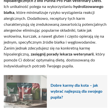
hipoalergicznych z linii Purina Pro Plan Veterinary Diets
.
Ich unikalność polega na wykorzystaniu
hydrolizowanego
białka
, które minimalizuje ryzyko wystąpienia reakcji
alergicznych. Dodatkowo, receptury tych karm
charakteryzują się zredukowaną zawartością potencjalnych
alergenów eliminując popularne składniki, takie jak
wołowina, kurczak, a nawet gluten i często opierają się na
jednym, specyficznym źródle białka i węglowodanów.
Zanim jednak zdecydujesz się na konkretną karmę
hipoalergiczną,
zasięgnij porady lekarza weterynarii
, który
pomoże Ci dobrać optymalną dietę, dostosowaną do
indywidualnych potrzeb Twojego pupila.
Dobre karmy dla kota – jak
wybrać najlepszą dla swojego
pupila?