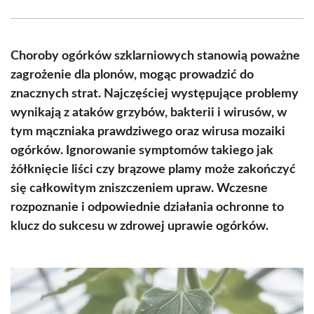
Facebook
X
Pinterest
WhatsApp
LinkedIn
Email
(Twitter)
Choroby ogórków szklarniowych stanowią poważne
zagrożenie dla plonów, mogąc prowadzić do
znacznych strat. Najczęściej występujące problemy
wynikają z ataków grzybów, bakterii i wirusów, w
tym mączniaka prawdziwego oraz wirusa mozaiki
ogórków. Ignorowanie symptomów takiego jak
żółknięcie liści czy brązowe plamy może zakończyć
się całkowitym zniszczeniem upraw. Wczesne
rozpoznanie i odpowiednie działania ochronne to
klucz do sukcesu w zdrowej uprawie ogórków.