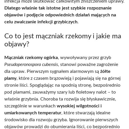
infekcja może skutkować całkowitym zniszczeniem uprawy.
Dlatego właśnie tak istotne jest szybkie rozpoznanie
objawów i podjęcie odpowiednich działań mających na
celu zwalczanie infekcji grzybiczych
.
Co to jest mączniak rzekomy i jakie ma
objawy?
Mączniak rzekomy ogórka
, wywoływany przez grzyb
Pseudoperonospora cubensis
, stanowi poważne zagrożenie
dla upraw. Pierwszym sygnałem alarmowym są
żółte
plamy
, które z czasem brązowieją i pojawiają się na górnej
stronie liści. Spoglądając na spodnią stronę, bezpośrednio
pod plamami, zauważymy szary lub fioletowy nalot – to
właśnie grzybnia. Choroba ta rozwija się błyskawicznie,
szczególnie w warunkach
wysokiej wilgotności i
umiarkowanych temperatur
, które stwarzają idealne
środowisko dla rozwoju grzyba. Ignorowanie pierwszych
objawów prowadzi do obumierania liści, co bezpośrednio