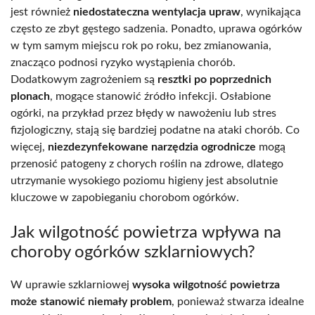
jest również
niedostateczna wentylacja upraw
, wynikająca
często ze zbyt gęstego sadzenia. Ponadto, uprawa ogórków
w tym samym miejscu rok po roku, bez zmianowania,
znacząco podnosi ryzyko wystąpienia chorób.
Dodatkowym zagrożeniem są
resztki po poprzednich
plonach
, mogące stanowić źródło infekcji. Osłabione
ogórki, na przykład przez błędy w nawożeniu lub stres
fizjologiczny, stają się bardziej podatne na ataki chorób. Co
więcej,
niezdezynfekowane narzędzia ogrodnicze
mogą
przenosić patogeny z chorych roślin na zdrowe, dlatego
utrzymanie wysokiego poziomu higieny jest absolutnie
kluczowe w zapobieganiu chorobom ogórków.
Jak wilgotność powietrza wpływa na
choroby ogórków szklarniowych?
W uprawie szklarniowej
wysoka wilgotność powietrza
może stanowić niemały problem
, ponieważ stwarza idealne