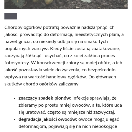
Choroby ogórków potrafią poważnie nadszarpnąć ich
jakość, prowadząc do deformacji, nieestetycznych plam, a
nawet gnicia, co niekiedy odbija się na smaku tych
popularnych warzyw. Kiedy liście zostaną zaatakowane,
zaczynają żółknąć i usychać, co z kolei zakłóca proces
fotosyntezy. W konsekwencji zbiory są mniej obfite, a ich
jakość pozostawia wiele do życzenia, co bezpośrednio
wpływa na wartość handlową ogórków. Do głównych
skutków chorób ogórków zaliczamy:
znaczący spadek plonów:
infekcje sprawiają, że
zbieramy po prostu mniej owoców, a te, które uda
się uratować, często są mniejsze niż zazwyczaj,
degradacja jakości owoców:
owoce mogą ulegać
deformacjom, pojawiają się na nich niepokojące