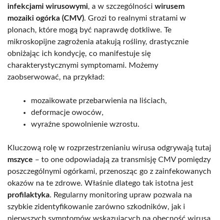
infekcjami wirusowymi
, a w szczególności
wirusem
mozaiki ogórka (CMV)
. Grozi to realnymi stratami w
plonach, które mogą być naprawdę dotkliwe. Te
mikroskopijne zagrożenia atakują rośliny, drastycznie
obniżając ich kondycję, co manifestuje się
charakterystycznymi symptomami. Możemy
zaobserwować, na przykład:
mozaikowate przebarwienia na liściach,
deformacje owoców,
wyraźne spowolnienie wzrostu.
Kluczową rolę w rozprzestrzenianiu wirusa odgrywają tutaj
mszyce
– to one odpowiadają za transmisję CMV pomiędzy
poszczególnymi ogórkami, przenosząc go z zainfekowanych
okazów na te zdrowe. Właśnie dlatego tak istotna jest
profilaktyka
. Regularny monitoring upraw pozwala na
szybkie zidentyfikowanie zarówno szkodników, jak i
pierwszych symptomów wskazujących na obecność wirusa.