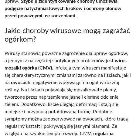
upraw.
Szybkie zidentyfikowanie choroby umożliwia
podjęcie natychmiastowych kroków i ochronę plonów
przed poważnymi uszkodzeniami
.
Jakie choroby wirusowe mogą zagrażać
ogórkom?
Wirusy stanowią poważne zagrożenie dla upraw ogórków,
a jednym z najczęściej spotykanych problemów jest
wirus
mozaiki ogórka (CMV)
. Infekcja tym wirusem manifestuje
się charakterystycznymi zmianami zarówno na
liściach
, jak i
na
owocach
, negatywnie wpływając na ogólny rozwój
rośliny. Na liściach pojawiają się mozaikowate plamy,
tworzone przez naprzemienne jasne i ciemne odcienie
zieleni. Dodatkowo, liście ulegają deformacji, stają się
mniejsze i przyjmują pofałdowaną formę. Podobne
symptomy można zaobserwować na owocach, które tracą
regularny kształt i pokrywają się jasnymi plamami. Ze
względu na szybkie tempo rozwoju CMV,
regularna