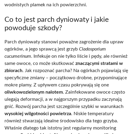
wodnistych plamek na ich powierzchni.
Co to jest parch dyniowaty i jakie
powoduje szkody?
Parch dyniowaty stanowi poważne zagrożenie dla upraw
ogórków, a jego sprawcą jest grzyb
Cladosporium
cucumerinum
. Infekuje on nie tylko liście i pędy, ale również
same owoce, co może skutkować
znaczącymi stratami w
zbiorach
. Jak rozpoznać parcha? Na ogórkach pojawiają się
specyficzne zmiany – początkowo drobne, przypominające
mokre plamy. Z upływem czasu pokrywają się one
oliwkowozielonym nalotem
. Zainfekowane owoce często
ulegają deformacji, a w najgorszym przypadku zaczynają
gnić. Rozwój parcha jest szczególnie szybki w warunkach
wysokiej wilgotności powietrza
. Niskie temperatury
również stwarzają idealne środowisko dla tego grzyba.
Właśnie dlatego tak istotny jest regularny monitoring