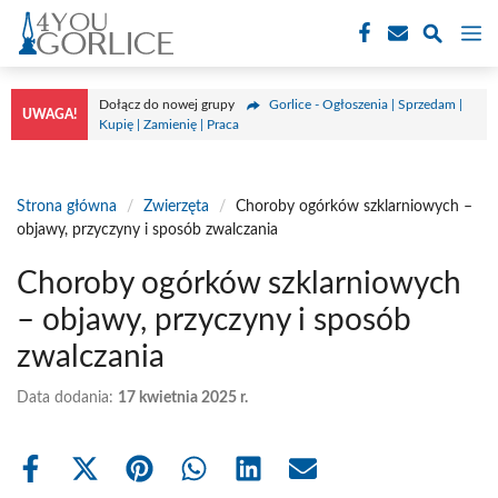
Przejdź
M
do
treści
Dołącz do nowej grupy
Gorlice - Ogłoszenia | Sprzedam |
UWAGA!
Kupię | Zamienię | Praca
Strona główna
/
Zwierzęta
/
Choroby ogórków szklarniowych –
objawy, przyczyny i sposób zwalczania
Choroby ogórków szklarniowych
– objawy, przyczyny i sposób
zwalczania
Data dodania:
17 kwietnia 2025 r.
Share
Share
Share
Share
Share
Share
on
on
on
on
on
on