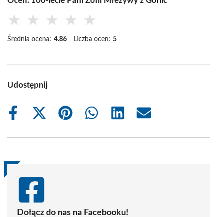
Oceń: 100-lecie Pani Zofii Młezywy z Gorlic
★
★
★
★
★
Średnia ocena:
4.86
Liczba ocen:
5
Udostępnij
Share
Share
Share
Share
Share
Share
on
on
on
on
on
on
Facebook
X
Pinterest
WhatsApp
LinkedIn
Email
(Twitter)
Dołącz do nas na Facebooku!