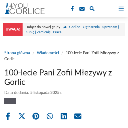
Przejdź
M
do
treści
Dołącz do nowej grupy
Gorlice - Ogłoszenia | Sprzedam |
UWAGA!
Kupię | Zamienię | Praca
Strona główna
/
Wiadomości
/
100-lecie Pani Zofii Młezywy z
Gorlic
100-lecie Pani Zofii Młezywy z
Gorlic
Data dodania:
5 listopada 2025 r.
Share
Share
Share
Share
Share
Share
on
on
on
on
on
on
Facebook
X
Pinterest
WhatsApp
LinkedIn
Email