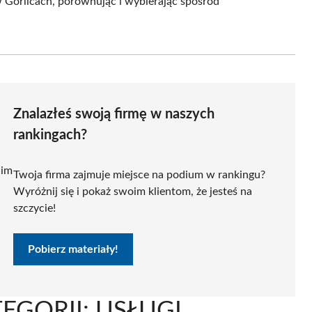
w Gorlicach, porównując i wybierając spośród
Znalazłeś swoją firmę w naszych
rankingach?
 im
Twoja firma zajmuje miejsce na podium w rankingu?
Wyróżnij się i pokaż swoim klientom, że jesteś na
szczycie!
Pobierz materiały!
EGORII: USŁUGI