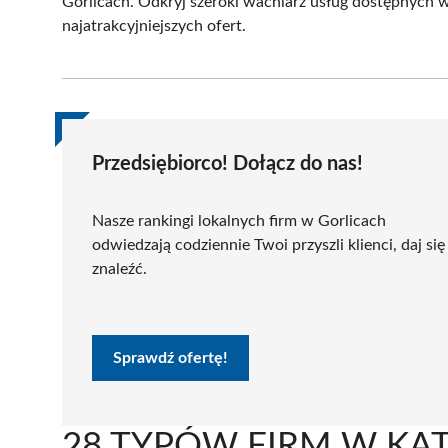
Gorlicach. Odkryj szeroki wachlarz usług dostępnych 
najatrakcyjniejszych ofert.
Przedsiębiorco! Dołącz do nas!
Nasze rankingi lokalnych firm w Gorlicach
odwiedzają codziennie Twoi przyszli klienci, daj się
znaleźć.
Sprawdź ofertę!
28 TYPÓW FIRM W KAT