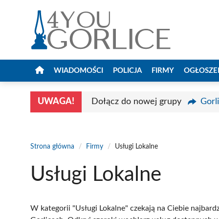
Przejdź
do
treści
WIADOMOŚCI
POLICJA
FIRMY
OGŁOSZE
UWAGA!
Dołącz do nowej grupy
Gorl
Strona główna
/
Firmy
/
Usługi Lokalne
Usługi Lokalne
W kategorii "Usługi Lokalne" czekają na Ciebie najbardz