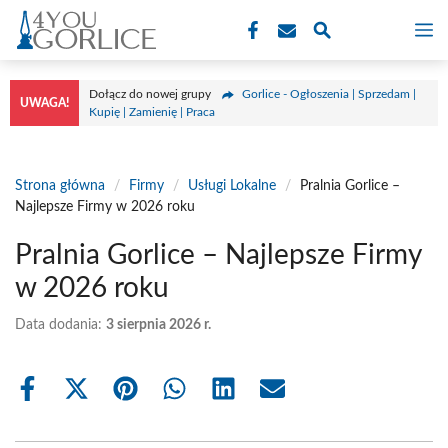
Przejdź
M
do
treści
Dołącz do nowej grupy
Gorlice - Ogłoszenia | Sprzedam |
UWAGA!
Kupię | Zamienię | Praca
Strona główna
/
Firmy
/
Usługi Lokalne
/
Pralnia Gorlice –
Najlepsze Firmy w 2026 roku
Pralnia Gorlice – Najlepsze Firmy
w 2026 roku
Data dodania:
3 sierpnia 2026 r.
Share
Share
Share
Share
Share
Share
on
on
on
on
on
on
Facebook
X
Pinterest
WhatsApp
LinkedIn
Email
(Twitter)