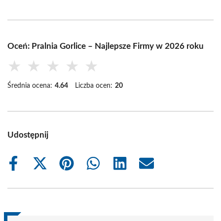
Oceń: Pralnia Gorlice – Najlepsze Firmy w 2026 roku
★
★
★
★
★
Średnia ocena:
4.64
Liczba ocen:
20
Udostępnij
Share
Share
Share
Share
Share
Share
on
on
on
on
on
on
Facebook
X
Pinterest
WhatsApp
LinkedIn
Email
(Twitter)