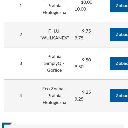
10.00
1
Pralnia
Zobac
10.00
Ekologiczna
F.H.U.
9.75
2
Zobac
"WULKANEX"
9.75
Pralnia
9.50
3
SimplyQ -
Zobac
9.50
Gorlice
Eco Zocha -
9.25
4
Pralnia
Zobac
9.25
Ekologiczna