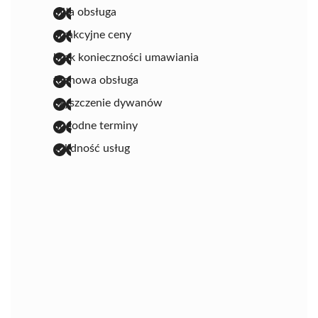
miła obsługa
atrakcyjne ceny
brak konieczności umawiania
fachowa obsługa
czyszczenie dywanów
dogodne terminy
solidność usług