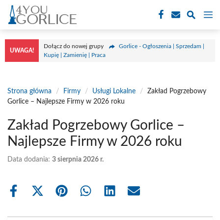
Przejdź
M
do
treści
Dołącz do nowej grupy
Gorlice - Ogłoszenia | Sprzedam |
UWAGA!
Kupię | Zamienię | Praca
Strona główna
/
Firmy
/
Usługi Lokalne
/
Zakład Pogrzebowy
Gorlice – Najlepsze Firmy w 2026 roku
Zakład Pogrzebowy Gorlice –
Najlepsze Firmy w 2026 roku
Data dodania:
3 sierpnia 2026 r.
Share
Share
Share
Share
Share
Share
on
on
on
on
on
on
Facebook
X
Pinterest
WhatsApp
LinkedIn
Email
(Twitter)