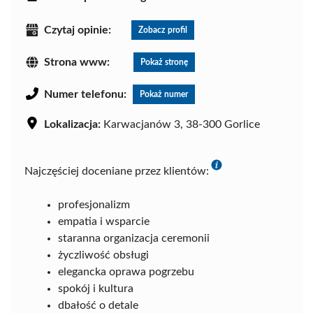
Czytaj opinie:
Zobacz profil
Strona www:
Pokaż stronę
Numer telefonu:
Pokaż numer
Lokalizacja:
Karwacjanów 3, 38-300 Gorlice
Najczęściej doceniane przez klientów:
profesjonalizm
empatia i wsparcie
staranna organizacja ceremonii
życzliwość obsługi
elegancka oprawa pogrzebu
spokój i kultura
dbałość o detale