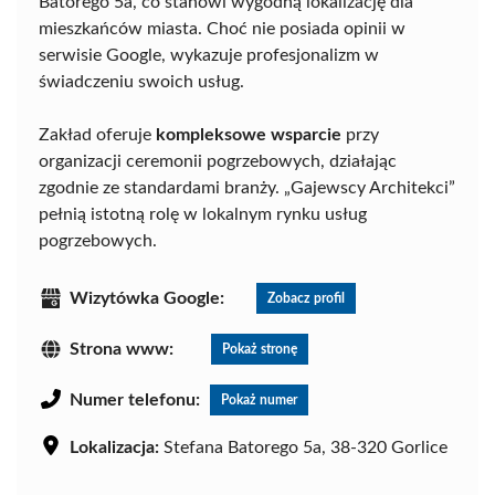
Batorego 5a, co stanowi wygodną lokalizację dla
mieszkańców miasta. Choć nie posiada opinii w
serwisie Google, wykazuje profesjonalizm w
świadczeniu swoich usług.
Zakład oferuje
kompleksowe wsparcie
przy
organizacji ceremonii pogrzebowych, działając
zgodnie ze standardami branży. „Gajewscy Architekci”
pełnią istotną rolę w lokalnym rynku usług
pogrzebowych.
Wizytówka Google:
Zobacz profil
Strona www:
Pokaż stronę
Numer telefonu:
Pokaż numer
Lokalizacja:
Stefana Batorego 5a, 38-320 Gorlice