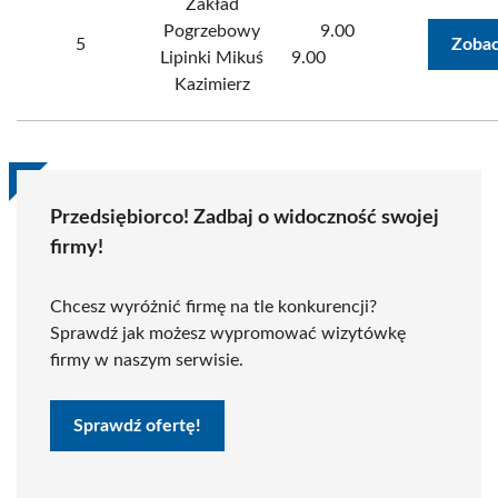
Zakład
Pogrzebowy
9.00
5
Zobac
Lipinki Mikuś
9.00
Kazimierz
Przedsiębiorco! Zadbaj o widoczność swojej
firmy!
Chcesz wyróżnić firmę na tle konkurencji?
Sprawdź jak możesz wypromować wizytówkę
firmy w naszym serwisie.
Sprawdź ofertę!