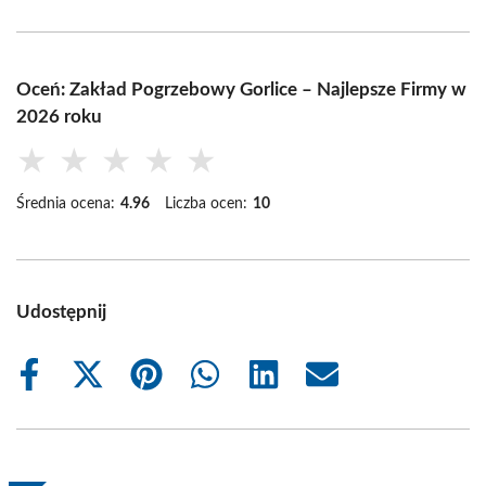
Oceń: Zakład Pogrzebowy Gorlice – Najlepsze Firmy w
2026 roku
★
★
★
★
★
Średnia ocena:
4.96
Liczba ocen:
10
Udostępnij
Share
Share
Share
Share
Share
Share
on
on
on
on
on
on
Facebook
X
Pinterest
WhatsApp
LinkedIn
Email
(Twitter)