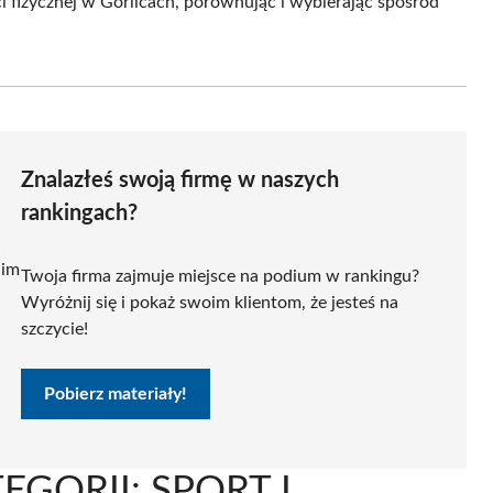
i fizycznej w Gorlicach, porównując i wybierając spośród
Znalazłeś swoją firmę w naszych
rankingach?
 im
Twoja firma zajmuje miejsce na podium w rankingu?
Wyróżnij się i pokaż swoim klientom, że jesteś na
szczycie!
Pobierz materiały!
GORII: SPORT I