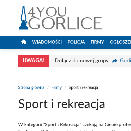
Przejdź
do
treści
WIADOMOŚCI
POLICJA
FIRMY
OGŁOSZE
UWAGA!
Dołącz do nowej grupy
Gorl
Strona główna
/
Firmy
/
Sport i rekreacja
Sport i rekreacja
W kategorii "Sport i Rekreacja" czekają na Ciebie profe