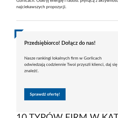
Gorlicach. Odkryj energię i radość płynącą z aktywnośc
najciekawszych propozycji.
Przedsiębiorco! Dołącz do nas!
Nasze rankingi lokalnych firm w Gorlicach
odwiedzają codziennie Twoi przyszli klienci, daj się
znaleźć.
Sprawdź ofertę!
10 TYPÓW FIRM W KATE