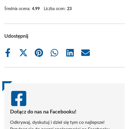
Średnia ocena:
4.99
Liczba ocen:
23
Udostępnij
Share
Share
Share
Share
Share
Share
on
on
on
on
on
on
Facebook
X
Pinterest
WhatsApp
LinkedIn
Email
(Twitter)
Dołącz do nas na Facebooku!
Odkrywaj, dyskutuj i dziel się tym co najlepsze!