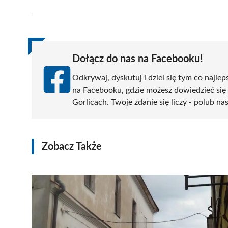
Facebook
X
Pinterest
WhatsApp
LinkedIn
(Twitter)
Dołącz do nas na Facebooku!
Odkrywaj, dyskutuj i dziel się tym co najlep
na Facebooku, gdzie możesz dowiedzieć się
Gorlicach. Twoje zdanie się liczy - polub na
Zobacz Także