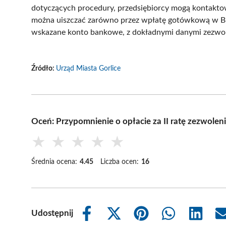
dotyczących procedury, przedsiębiorcy mogą kontakto
można uiszczać zarówno przez wpłatę gotówkową w Biu
wskazane konto bankowe, z dokładnymi danymi zezwol
Źródło:
Urząd Miasta Gorlice
Oceń: Przypomnienie o opłacie za II ratę zezwolen
★
★
★
★
★
Średnia ocena:
4.45
Liczba ocen:
16
Udostępnij
Share
Share
Share
Share
Share
on
on
on
on
on