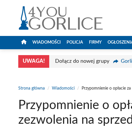
Przejdź
do
treści
WIADOMOŚCI
POLICJA
FIRMY
OGŁOSZENI
UWAGA!
Dołącz do nowej grupy
Gorl
Strona główna
/
Wiadomości
/
Przypomnienie o opłacie za 
Przypomnienie o opłac
zezwolenia na sprzed