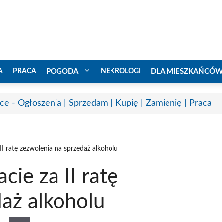
A
PRACA
POGODA
NEKROLOGI
DLA MIESZKAŃCÓ
ice - Ogłoszenia | Sprzedam | Kupię | Zamienię | Praca
II ratę zezwolenia na sprzedaż alkoholu
ie za II ratę
aż alkoholu