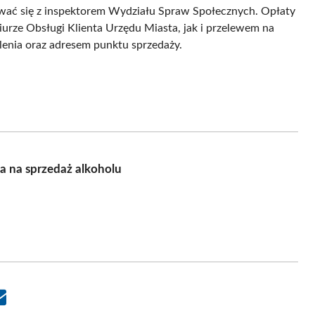
wać się z inspektorem Wydziału Spraw Społecznych. Opłaty
rze Obsługi Klienta Urzędu Miasta, jak i przelewem na
enia oraz adresem punktu sprzedaży.
ia na sprzedaż alkoholu
Share
on