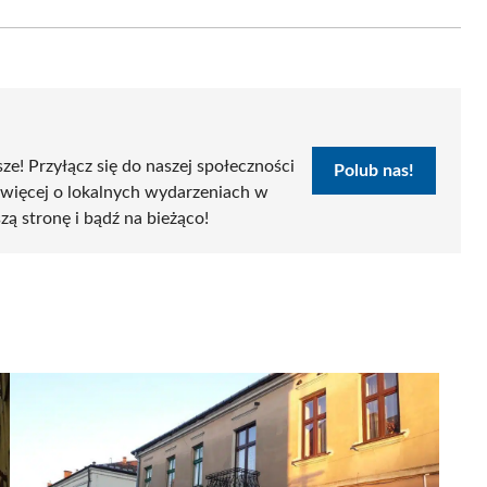
Email
sze! Przyłącz się do naszej społeczności
Polub nas!
 więcej o lokalnych wydarzeniach w
szą stronę i bądź na bieżąco!