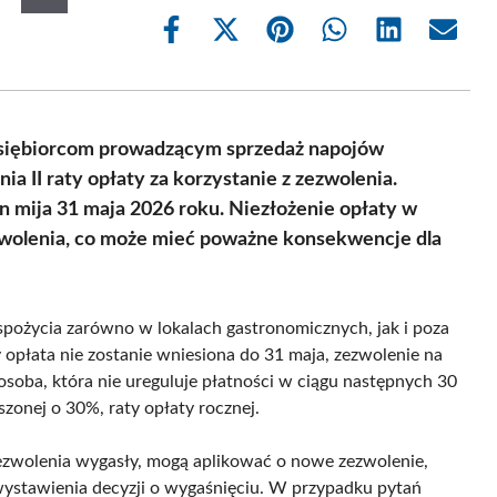
Share
Share
Share
Share
Share
Share
on
on
on
on
on
on
Facebook
X
Pinterest
WhatsApp
LinkedIn
Email
(Twitter)
dsiębiorcom prowadzącym sprzedaż napojów
ia II raty opłaty za korzystanie z zezwolenia.
n mija 31 maja 2026 roku. Niezłożenie opłaty w
wolenia, co może mieć poważne konsekwencje dla
spożycia zarówno w lokalach gastronomicznych, jak i poza
 opłata nie zostanie wniesiona do 31 maja, zezwolenie na
oba, która nie ureguluje płatności w ciągu następnych 30
zonej o 30%, raty opłaty rocznej.
zezwolenia wygasły, mogą aplikować o nowe zezwolenie,
wystawienia decyzji o wygaśnięciu. W przypadku pytań