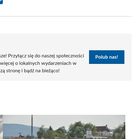
Share
on
Email
sze! Przyłącz się do naszej społeczności
Polub nas!
 więcej o lokalnych wydarzeniach w
szą stronę i bądź na bieżąco!