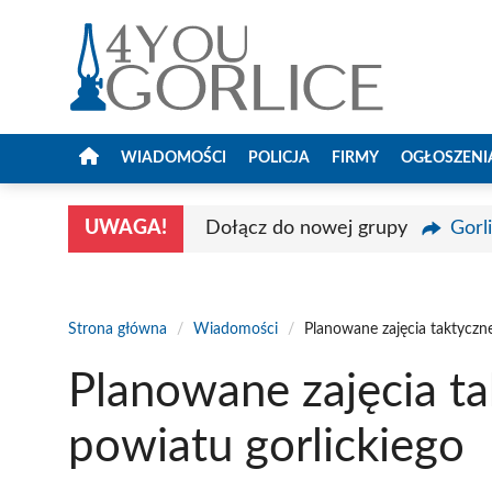
Przejdź
do
treści
WIADOMOŚCI
POLICJA
FIRMY
OGŁOSZENI
UWAGA!
Dołącz do nowej grupy
Gorl
Strona główna
/
Wiadomości
/
Planowane zajęcia taktyczne
Planowane zajęcia ta
powiatu gorlickiego