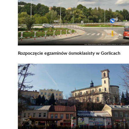
Rozpoczęcie egzaminów ósmoklasisty w Gorlicach