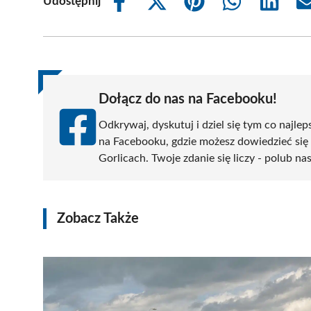
Udostępnij
Share
Share
Share
Share
Share
on
on
on
on
on
Facebook
X
Pinterest
WhatsApp
LinkedIn
(Twitter)
Dołącz do nas na Facebooku!
Odkrywaj, dyskutuj i dziel się tym co najlep
na Facebooku, gdzie możesz dowiedzieć się
Gorlicach. Twoje zdanie się liczy - polub na
Zobacz Także