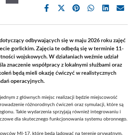
Share
Share
Share
Share
Share
Share
on
on
on
on
on
on
Facebook
X
Pinterest
WhatsApp
LinkedIn
Email
(Twitter)
 dotyczący odbywających się w maju 2026 roku zajęć
cie gorlickim. Zajęcia te odbędą się w terminie 11-
ętności wojskowych. W działaniach weźmie udział
la znaczenie współpracy z lokalnymi służbami oraz
oleń będą mieli okazję ćwiczyć w realistycznych
adań operacyjnych.
 jednym z głównych miejsc realizacji będzie miejscowość
prowadzenie różnorodnych ćwiczeń oraz symulacji, które są
gionu. Takie wydarzenia sprzyjają również integrowaniu i
uczowe dla skutecznego funkcjonowania systemu obronnego.
łowców MI-17, które będą lądować na terenie prywatnym.