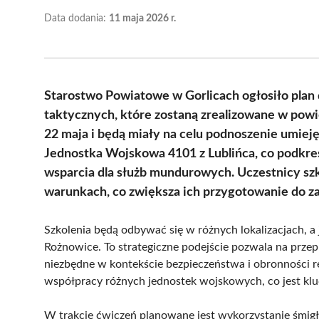
Data dodania:
11 maja 2026 r.
Starostwo Powiatowe w Gorlicach ogłosiło plan
taktycznych, które zostaną zrealizowane w powie
22 maja i będą miały na celu podnoszenie umiej
Jednostka Wojskowa 4101 z Lublińca, co podkreś
wsparcia dla służb mundurowych. Uczestnicy szk
warunkach, co zwiększa ich przygotowanie do z
Szkolenia będą odbywać się w różnych lokalizacjach, a
Rożnowice. To strategiczne podejście pozwala na prze
niezbędne w kontekście bezpieczeństwa i obronności re
współpracy różnych jednostek wojskowych, co jest kl
W trakcie ćwiczeń planowane jest wykorzystanie śmig