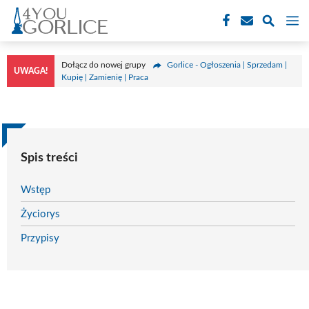
Przejdź
M
do
treści
Dołącz do nowej grupy
Gorlice - Ogłoszenia | Sprzedam |
UWAGA!
Kupię | Zamienię | Praca
Spis treści
Wstęp
Życiorys
Przypisy