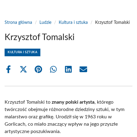
Strona główna
/
Ludzie
/
Kultura i sztuka
/
Krzysztof Tomalski
Krzysztof Tomalski
KULTURA I SZTUKA
Share
Share
Share
Share
Share
Share
on
on
on
on
on
on
Facebook
X
Pinterest
WhatsApp
LinkedIn
Email
(Twitter)
Krzysztof Tomalski to
znany polski artysta
, którego
twórczość obejmuje różnorodne dziedziny sztuki, w tym
malarstwo oraz grafikę. Urodził się w 1963 roku w
Gorlicach, co miało znaczący wpływ na jego przyszłe
artystyczne poszukiwania.