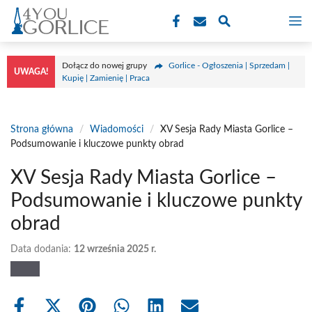
Przejdź
M
do
treści
Dołącz do nowej grupy
Gorlice - Ogłoszenia | Sprzedam |
UWAGA!
Kupię | Zamienię | Praca
Strona główna
/
Wiadomości
/
XV Sesja Rady Miasta Gorlice –
Podsumowanie i kluczowe punkty obrad
XV Sesja Rady Miasta Gorlice –
Podsumowanie i kluczowe punkty
obrad
Data dodania:
12 września 2025 r.
Share
Share
Share
Share
Share
Share