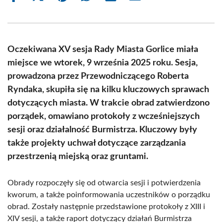
on
on
on
on
on
on
Facebook
X
Pinterest
WhatsApp
LinkedIn
Email
(Twitter)
Oczekiwana XV sesja Rady Miasta Gorlice miała
miejsce we wtorek, 9 września 2025 roku. Sesja,
prowadzona przez Przewodniczącego Roberta
Ryndaka, skupiła się na kilku kluczowych sprawach
dotyczących miasta. W trakcie obrad zatwierdzono
porządek, omawiano protokoły z wcześniejszych
sesji oraz działalność Burmistrza. Kluczowy były
także projekty uchwał dotyczące zarządzania
przestrzenią miejską oraz gruntami.
Obrady rozpoczęły się od otwarcia sesji i potwierdzenia
kworum, a także poinformowania uczestników o porządku
obrad. Zostały następnie przedstawione protokoły z XIII i
XIV sesji, a także raport dotyczący działań Burmistrza