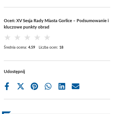
Oceń: XV Sesja Rady Miasta Gorlice – Podsumowanie i
kluczowe punkty obrad
★
★
★
★
★
Średnia ocena:
4.59
Liczba ocen:
18
Udostępnij
Share
Share
Share
Share
Share
Share
on
on
on
on
on
on
Facebook
X
Pinterest
WhatsApp
LinkedIn
Email
(Twitter)