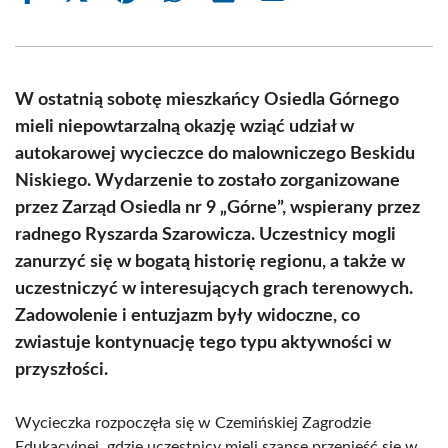
on
on
on
on
on
on
Facebook
X
Pinterest
WhatsApp
LinkedIn
Email
(Twitter)
W ostatnią sobotę mieszkańcy Osiedla Górnego
mieli niepowtarzalną okazję wziąć udział w
autokarowej wycieczce do malowniczego Beskidu
Niskiego. Wydarzenie to zostało zorganizowane
przez Zarząd Osiedla nr 9 „Górne”, wspierany przez
radnego Ryszarda Szarowicza. Uczestnicy mogli
zanurzyć się w bogatą historię regionu, a także w
uczestniczyć w interesujących grach terenowych.
Zadowolenie i entuzjazm były widoczne, co
zwiastuje kontynuację tego typu aktywności w
przyszłości.
Wycieczka rozpoczęła się w Czemińskiej Zagrodzie
Edukacyjnej, gdzie uczestnicy mieli szansę przenieść się w