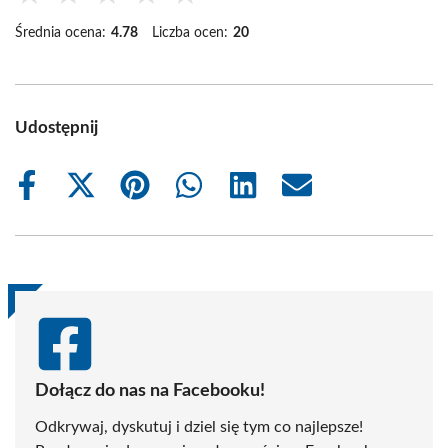
Średnia ocena:
4.78
Liczba ocen:
20
Udostępnij
Share
Share
Share
Share
Share
Share
on
on
on
on
on
on
Facebook
X
Pinterest
WhatsApp
LinkedIn
Email
(Twitter)
Dołącz do nas na Facebooku!
Odkrywaj, dyskutuj i dziel się tym co najlepsze!