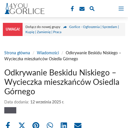
Przejdź
M
do
treści
Dołącz do nowej grupy
Gorlice - Ogłoszenia | Sprzedam |
UWAGA!
Kupię | Zamienię | Praca
Strona główna
/
Wiadomości
/
Odkrywanie Beskidu Niskiego –
Wycieczka mieszkańców Osiedla Górnego
Odkrywanie Beskidu Niskiego –
Wycieczka mieszkańców Osiedla
Górnego
Data dodania:
12 września 2025 r.
Share
Share
Share
Share
Share
Share