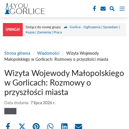
Przejdź
M
do
treści
Dołącz do nowej grupy
Gorlice - Ogłoszenia | Sprzedam |
UWAGA!
Kupię | Zamienię | Praca
Strona główna
/
Wiadomości
/
Wizyta Wojewody
Małopolskiego w Gorlicach: Rozmowy o przyszłości miasta
Wizyta Wojewody Małopolskiego
w Gorlicach: Rozmowy o
przyszłości miasta
Data dodania:
7 lipca 2026 r.
Share
Share
Share
Share
Share
Share