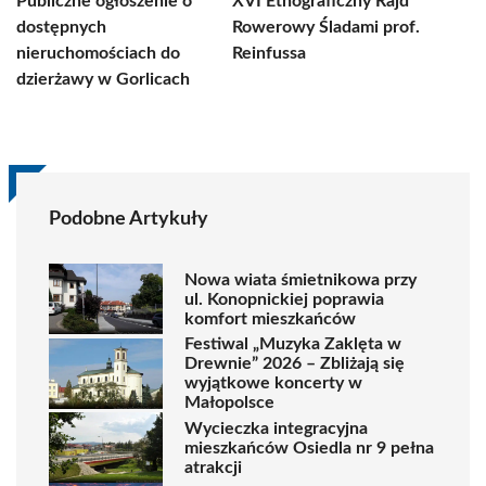
Publiczne ogłoszenie o
XVI Etnograficzny Rajd
dostępnych
Rowerowy Śladami prof.
nieruchomościach do
Reinfussa
dzierżawy w Gorlicach
Podobne Artykuły
Nowa wiata śmietnikowa przy
ul. Konopnickiej poprawia
komfort mieszkańców
Festiwal „Muzyka Zaklęta w
Drewnie” 2026 – Zbliżają się
wyjątkowe koncerty w
Małopolsce
Wycieczka integracyjna
mieszkańców Osiedla nr 9 pełna
atrakcji