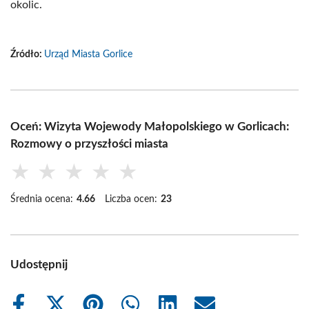
okolic.
Źródło:
Urząd Miasta Gorlice
Oceń: Wizyta Wojewody Małopolskiego w Gorlicach:
Rozmowy o przyszłości miasta
★
★
★
★
★
Średnia ocena:
4.66
Liczba ocen:
23
Udostępnij
Share
Share
Share
Share
Share
Share