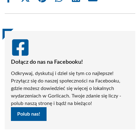
on
on
on
on
on
on
Facebook
X
Pinterest
WhatsApp
LinkedIn
Email
(Twitter)
Dołącz do nas na Facebooku!
Odkrywaj, dyskutuj i dziel się tym co najlepsze!
Przyłącz się do naszej społeczności na Facebooku,
gdzie możesz dowiedzieć się więcej o lokalnych
wydarzeniach w Gorlicach. Twoje zdanie się liczy -
polub naszą stronę i bądź na bieżąco!
Polub nas!