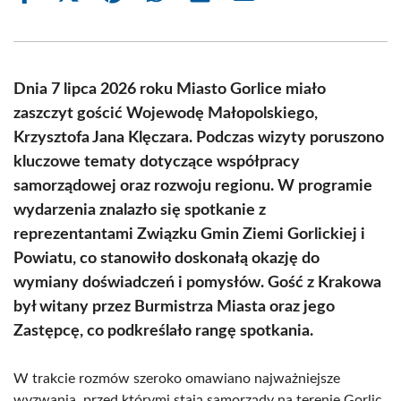
on
on
on
on
on
on
Facebook
X
Pinterest
WhatsApp
LinkedIn
Email
(Twitter)
Dnia 7 lipca 2026 roku Miasto Gorlice miało
zaszczyt gościć Wojewodę Małopolskiego,
Krzysztofa Jana Klęczara. Podczas wizyty poruszono
kluczowe tematy dotyczące współpracy
samorządowej oraz rozwoju regionu. W programie
wydarzenia znalazło się spotkanie z
reprezentantami Związku Gmin Ziemi Gorlickiej i
Powiatu, co stanowiło doskonałą okazję do
wymiany doświadczeń i pomysłów. Gość z Krakowa
był witany przez Burmistrza Miasta oraz jego
Zastępcę, co podkreślało rangę spotkania.
W trakcie rozmów szeroko omawiano najważniejsze
wyzwania, przed którymi stają samorządy na terenie Gorlic.