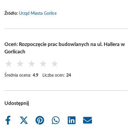
Źródło:
Urząd Miasta Gorlice
Oceń: Rozpoczęcie prac budowlanych na ul. Hallera w
Gorlicach
★
★
★
★
★
Średnia ocena:
4.9
Liczba ocen:
24
Udostępnij
Share
Share
Share
Share
Share
Share
on
on
on
on
on
on
Facebook
X
Pinterest
WhatsApp
LinkedIn
Email