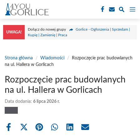
Przejdź
M
do
treści
Dołącz do nowej grupy
Gorlice - Ogłoszenia | Sprzedam |
UWAGA!
Kupię | Zamienię | Praca
Strona główna
/
Wiadomości
/
Rozpoczęcie prac budowlanych
na ul. Hallera w Gorlicach
Rozpoczęcie prac budowlanych
na ul. Hallera w Gorlicach
Data dodania:
6 lipca 2026 r.
Share
Share
Share
Share
Share
Share
on
on
on
on
on
on
Facebook
X
Pinterest
WhatsApp
LinkedIn
Email