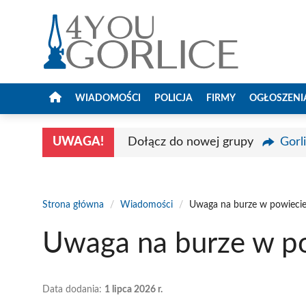
Przejdź
do
treści
WIADOMOŚCI
POLICJA
FIRMY
OGŁOSZENI
UWAGA!
Dołącz do nowej grupy
Gorl
Strona główna
/
Wiadomości
/
Uwaga na burze w powiecie
Uwaga na burze w po
Data dodania:
1 lipca 2026 r.