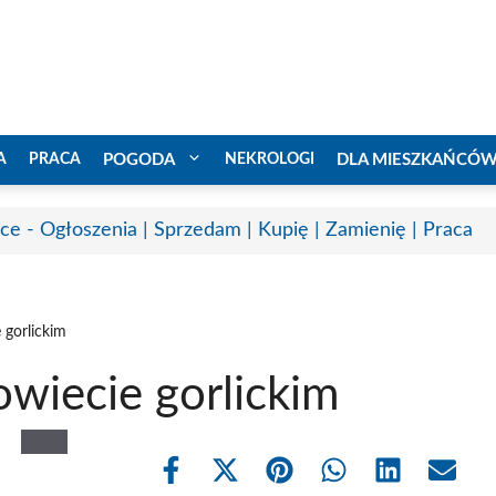
A
PRACA
POGODA
NEKROLOGI
DLA MIESZKAŃCÓ
ice - Ogłoszenia | Sprzedam | Kupię | Zamienię | Praca
 gorlickim
wiecie gorlickim
Share
Share
Share
Share
Share
Share
on
on
on
on
on
on