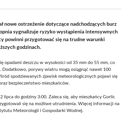
Facebook
X
Pinterest
WhatsApp
LinkedIn
Email
(Twitter)
ał nowe ostrzeżenie dotyczące nadchodzących burz
stopnia sygnalizuje ryzyko wystąpienia intensywnych
y powinni przygotować się na trudne warunki
iższych godzinach.
 się opadami deszczu w wysokości od 35 mm do 55 mm, co
i. Dodatkowo, porywy wiatru mogą osiągnąć nawet 100
śród spodziewanych zjawisk meteorologicznych pojawi się
 oraz bezpieczeństwo mieszkańców.
2 lipca do godziny 3:00. Zaleca się, aby mieszkańcy Gorlic
zygotowali się na możliwe utrudnienia. Więcej informacji na
stytutu Meteorologii i Gospodarki Wodnej.