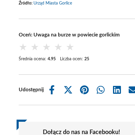
Źródło:
Urząd Miasta Gorlice
Oceń: Uwaga na burze w powiecie gorlickim
★
★
★
★
★
Średnia ocena:
4.95
Liczba ocen:
25
Udostępnij
Share
Share
Share
Share
Share
on
on
on
on
on
Facebook
X
Pinterest
WhatsApp
LinkedIn
(Twitter)
Dołącz do nas na Facebooku!