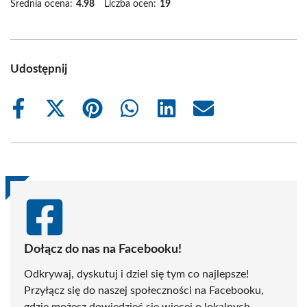
Średnia ocena:
4.98
Liczba ocen:
19
Udostępnij
Share
Share
Share
Share
Share
Share
on
on
on
on
on
on
Facebook
X
Pinterest
WhatsApp
LinkedIn
Email
(Twitter)
Dołącz do nas na Facebooku!
Odkrywaj, dyskutuj i dziel się tym co najlepsze!
Przyłącz się do naszej społeczności na Facebooku,