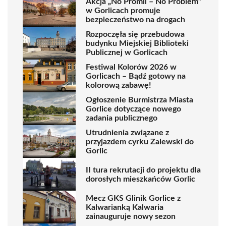
Akcja „No Promil – No Problem”
w Gorlicach promuje
bezpieczeństwo na drogach
Rozpoczęła się przebudowa
budynku Miejskiej Biblioteki
Publicznej w Gorlicach
Festiwal Kolorów 2026 w
Gorlicach – Bądź gotowy na
kolorową zabawę!
Ogłoszenie Burmistrza Miasta
Gorlice dotyczące nowego
zadania publicznego
Utrudnienia związane z
przyjazdem cyrku Zalewski do
Gorlic
II tura rekrutacji do projektu dla
dorosłych mieszkańców Gorlic
Mecz GKS Glinik Gorlice z
Kalwarianką Kalwaria
zainauguruje nowy sezon