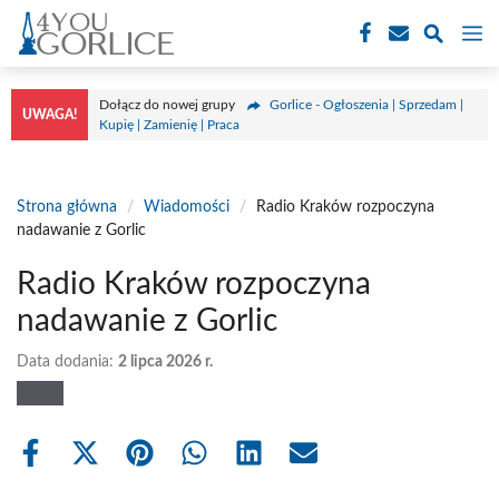
Przejdź
M
do
treści
Dołącz do nowej grupy
Gorlice - Ogłoszenia | Sprzedam |
UWAGA!
Kupię | Zamienię | Praca
Strona główna
/
Wiadomości
/
Radio Kraków rozpoczyna
nadawanie z Gorlic
Radio Kraków rozpoczyna
nadawanie z Gorlic
Data dodania:
2 lipca 2026 r.
Share
Share
Share
Share
Share
Share
on
on
on
on
on
on
Facebook
X
Pinterest
WhatsApp
LinkedIn
Email