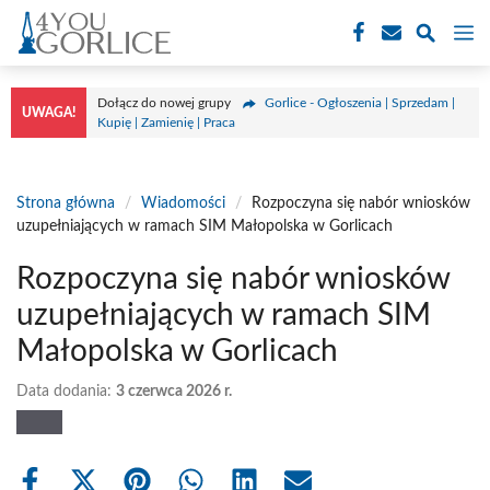
Przejdź
M
do
treści
Dołącz do nowej grupy
Gorlice - Ogłoszenia | Sprzedam |
UWAGA!
Kupię | Zamienię | Praca
Strona główna
/
Wiadomości
/
Rozpoczyna się nabór wniosków
uzupełniających w ramach SIM Małopolska w Gorlicach
Rozpoczyna się nabór wniosków
uzupełniających w ramach SIM
Małopolska w Gorlicach
Data dodania:
3 czerwca 2026 r.
Share
Share
Share
Share
Share
Share