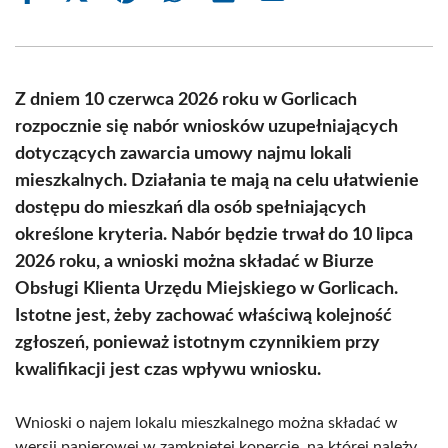
on
on
on
on
on
on
Facebook
X
Pinterest
WhatsApp
LinkedIn
Email
(Twitter)
Z dniem 10 czerwca 2026 roku w Gorlicach
rozpocznie się nabór wniosków uzupełniających
dotyczących zawarcia umowy najmu lokali
mieszkalnych. Działania te mają na celu ułatwienie
dostępu do mieszkań dla osób spełniających
określone kryteria. Nabór będzie trwał do 10 lipca
2026 roku, a wnioski można składać w Biurze
Obsługi Klienta Urzędu Miejskiego w Gorlicach.
Istotne jest, żeby zachować właściwą kolejność
zgłoszeń, ponieważ istotnym czynnikiem przy
kwalifikacji jest czas wpływu wniosku.
Wnioski o najem lokalu mieszkalnego można składać w
wersji papierowej w zamkniętej kopercie, na której należy