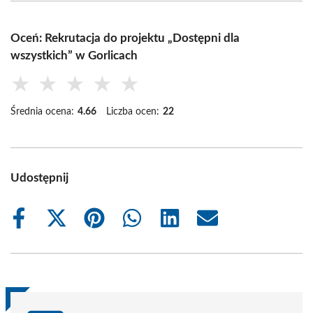
Oceń: Rekrutacja do projektu „Dostępni dla
wszystkich” w Gorlicach
★
★
★
★
★
Średnia ocena:
4.66
Liczba ocen:
22
Udostępnij
Share
Share
Share
Share
Share
Share
on
on
on
on
on
on
Facebook
X
Pinterest
WhatsApp
LinkedIn
Email
(Twitter)