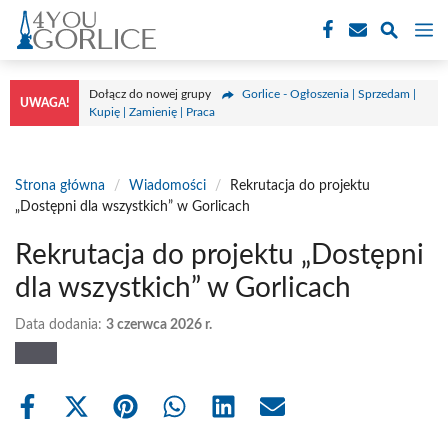
Przejdź
M
do
treści
Dołącz do nowej grupy
Gorlice - Ogłoszenia | Sprzedam |
UWAGA!
Kupię | Zamienię | Praca
Strona główna
/
Wiadomości
/
Rekrutacja do projektu
„Dostępni dla wszystkich” w Gorlicach
Rekrutacja do projektu „Dostępni
dla wszystkich” w Gorlicach
Data dodania:
3 czerwca 2026 r.
Share
Share
Share
Share
Share
Share
on
on
on
on
on
on
Facebook
X
Pinterest
WhatsApp
LinkedIn
Email