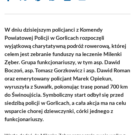
on
on
on
on
on
on
Facebook
X
Pinterest
WhatsApp
LinkedIn
Email
(Twitter)
W dniu dzisiejszym policjanci z Komendy
Powiatowej Policji w Gorlicach rozpoczęli
wyjątkową charytatywną podróż rowerową, której
celem jest zebranie funduszy na leczenie Milenki
Zęber. Grupa funkcjonariuszy, w tym asp. Dawid
Boczoń, asp. Tomasz Gorzkowicz i asp. Dawid Roman
oraz emerytowany policjant Marek Opiekun,
wyruszyła z Suwałk, pokonując trasę ponad 700 km
do Świnoujścia. Symboliczny start odbył się przed
siedzibą policji w Gorlicach, a cała akcja ma na celu
wsparcie chorej dziewczynki, córki jednego z
funkcjonariuszy.