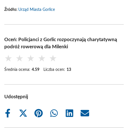
Źródło:
Urząd Miasta Gorlice
Oceń: Policjanci z Gorlic rozpoczynają charytatywną
podróż rowerową dla Milenki
★
★
★
★
★
Średnia ocena:
4.59
Liczba ocen:
13
Udostępnij
Share
Share
Share
Share
Share
Share
on
on
on
on
on
on
Facebook
X
Pinterest
WhatsApp
LinkedIn
Email