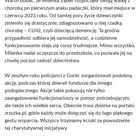
Warto dodać, że Milenka Zęber rozpoczęła swoją walkę z
chorobą po pierwszym ataku padaczki, który miał miejsce w
czerwcu 2023 roku. Od tamtej pory życie dziewczynki
zmieniło się drastycznie; zdiagnozowano u niej rzadką
chorobę – CLN2, czyli dziecięcą demencję. Ta groźna
przypadłość odbiera jej samodzielność, a codzienne
funkcjonowanie staje się coraz trudniejsze. Mimo wszystko,
Milenka nadal uczęszcza do przedszkola, co pozwala jej na
chwilę poczuć radość dzieciństwa.
W zeszłym roku policjanci z Gorlic zorganizowali podobną
akcję, podczas której zbierali fundusze dla innego
podopiecznego. Akcje takie pokazują nie tylko
zaangażowanie funkcjonariuszy w pomoc potrzebującym,
ale także ich wielkie serca. Obecnie trwa zbiórka na portalu
zrzutka.pl, gdzie każdy może dołączyć się do tego pięknego
gestu wsparcia. Wszyscy trzymamy kciuki za powodzenie
tej charytatywnej inicjatywy.