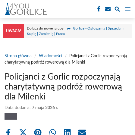
Przejdź
M
do
treści
Dołącz do nowej grupy
Gorlice - Ogłoszenia | Sprzedam |
UWAGA!
Kupię | Zamienię | Praca
Strona główna
/
Wiadomości
/
Policjanci z Gorlic rozpoczynają
charytatywną podróż rowerową dla Milenki
Policjanci z Gorlic rozpoczynają
charytatywną podróż rowerową
dla Milenki
Data dodania:
7 maja 2026 r.
Share
Share
Share
Share
Share
Share