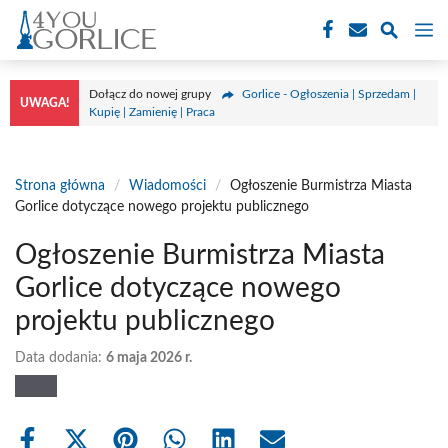
Przejdź
M
do
treści
Dołącz do nowej grupy
Gorlice - Ogłoszenia | Sprzedam |
UWAGA!
Kupię | Zamienię | Praca
Strona główna
/
Wiadomości
/
Ogłoszenie Burmistrza Miasta
Gorlice dotyczące nowego projektu publicznego
Ogłoszenie Burmistrza Miasta
Gorlice dotyczące nowego
projektu publicznego
Data dodania:
6 maja 2026 r.
Share
Share
Share
Share
Share
Share