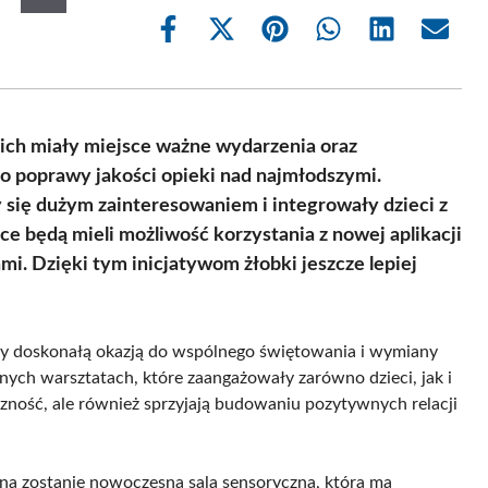
Share
Share
Share
Share
Share
Share
on
on
on
on
on
on
Facebook
X
Pinterest
WhatsApp
LinkedIn
Email
(Twitter)
kich miały miejsce ważne wydarzenia oraz
do poprawy jakości opieki nad najmłodszymi.
się dużym zainteresowaniem i integrowały dzieci z
e będą mieli możliwość korzystania z nowej aplikacji
i. Dzięki tym inicjatywom żłobki jeszcze lepiej
yły doskonałą okazją do wspólnego świętowania i wymiany
ych warsztatach, które zaangażowały zarówno dzieci, jak i
eczność, ale również sprzyjają budowaniu pozytywnych relacji
na zostanie nowoczesna sala sensoryczna, która ma