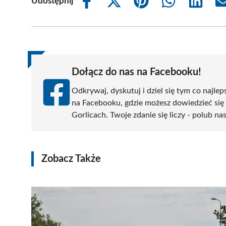
Udostępnij
Share
Share
Share
Share
Share
on
on
on
on
on
Facebook
X
Pinterest
WhatsApp
LinkedIn
(Twitter)
Dołącz do nas na Facebooku!
Odkrywaj, dyskutuj i dziel się tym co najlep
na Facebooku, gdzie możesz dowiedzieć się
Gorlicach. Twoje zdanie się liczy - polub na
Zobacz Także