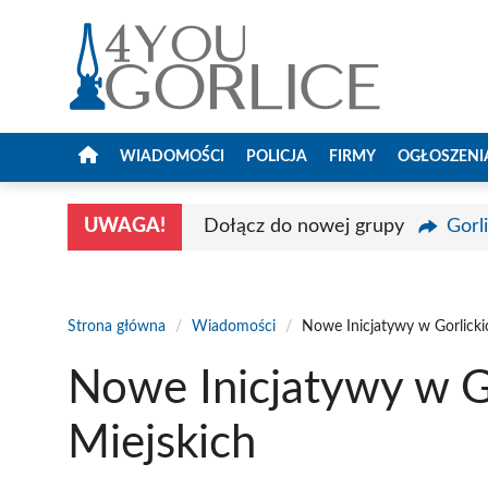
Przejdź
do
treści
WIADOMOŚCI
POLICJA
FIRMY
OGŁOSZENI
UWAGA!
Dołącz do nowej grupy
Gorl
Strona główna
/
Wiadomości
/
Nowe Inicjatywy w Gorlicki
Nowe Inicjatywy w G
Miejskich