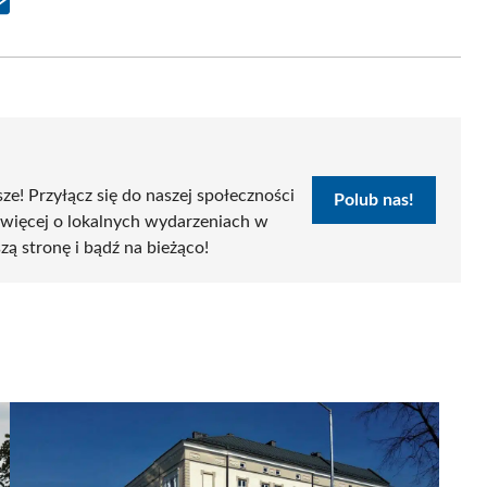
Share
on
Email
sze! Przyłącz się do naszej społeczności
Polub nas!
 więcej o lokalnych wydarzeniach w
szą stronę i bądź na bieżąco!