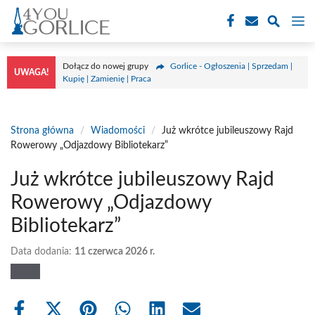
Przejdź
M
do
treści
Dołącz do nowej grupy
Gorlice - Ogłoszenia | Sprzedam |
UWAGA!
Kupię | Zamienię | Praca
Strona główna
/
Wiadomości
/
Już wkrótce jubileuszowy Rajd
Rowerowy „Odjazdowy Bibliotekarz”
Już wkrótce jubileuszowy Rajd
Rowerowy „Odjazdowy
Bibliotekarz”
Data dodania:
11 czerwca 2026 r.
Share
Share
Share
Share
Share
Share