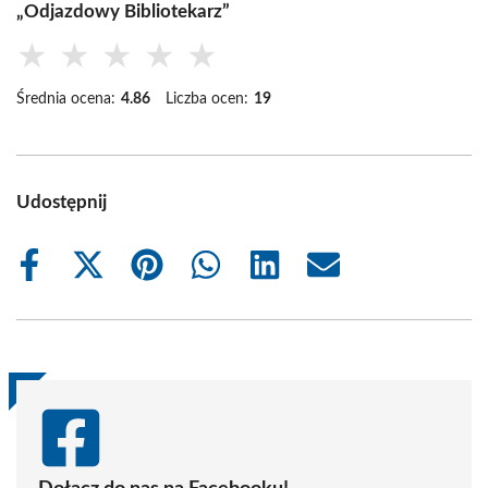
„Odjazdowy Bibliotekarz”
★
★
★
★
★
Średnia ocena:
4.86
Liczba ocen:
19
Udostępnij
Share
Share
Share
Share
Share
Share
on
on
on
on
on
on
Facebook
X
Pinterest
WhatsApp
LinkedIn
Email
(Twitter)