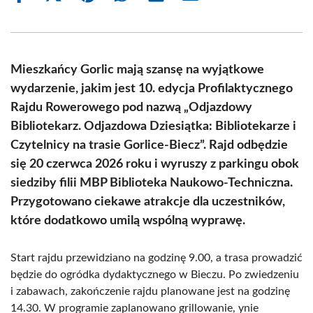
on
on
on
on
on
on
Facebook
X
Pinterest
WhatsApp
LinkedIn
Email
(Twitter)
Mieszkańcy Gorlic mają szansę na wyjątkowe
wydarzenie, jakim jest 10. edycja Profilaktycznego
Rajdu Rowerowego pod nazwą „Odjazdowy
Bibliotekarz. Odjazdowa Dziesiątka: Bibliotekarze i
Czytelnicy na trasie Gorlice-Biecz”. Rajd odbędzie
się 20 czerwca 2026 roku i wyruszy z parkingu obok
siedziby filii MBP Biblioteka Naukowo-Techniczna.
Przygotowano ciekawe atrakcje dla uczestników,
które dodatkowo umilą wspólną wyprawę.
Start rajdu przewidziano na godzinę 9.00, a trasa prowadzić
będzie do ogródka dydaktycznego w Bieczu. Po zwiedzeniu
i zabawach, zakończenie rajdu planowane jest na godzinę
14.30. W programie zaplanowano grillowanie, ynie