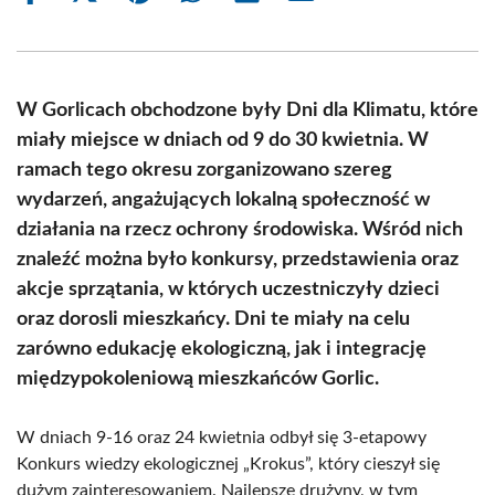
on
on
on
on
on
on
Facebook
X
Pinterest
WhatsApp
LinkedIn
Email
(Twitter)
W Gorlicach obchodzone były Dni dla Klimatu, które
miały miejsce w dniach od 9 do 30 kwietnia. W
ramach tego okresu zorganizowano szereg
wydarzeń, angażujących lokalną społeczność w
działania na rzecz ochrony środowiska. Wśród nich
znaleźć można było konkursy, przedstawienia oraz
akcje sprzątania, w których uczestniczyły dzieci
oraz dorosli mieszkańcy. Dni te miały na celu
zarówno edukację ekologiczną, jak i integrację
międzypokoleniową mieszkańców Gorlic.
W dniach 9-16 oraz 24 kwietnia odbył się 3-etapowy
Konkurs wiedzy ekologicznej „Krokus”, który cieszył się
dużym zainteresowaniem. Najlepsze drużyny, w tym