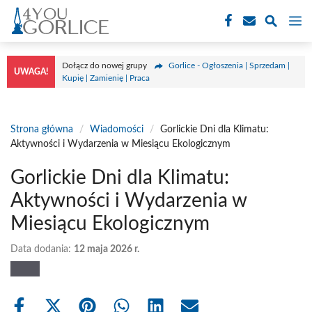
Przejdź
M
do
treści
Dołącz do nowej grupy
Gorlice - Ogłoszenia | Sprzedam |
UWAGA!
Kupię | Zamienię | Praca
Strona główna
/
Wiadomości
/
Gorlickie Dni dla Klimatu:
Aktywności i Wydarzenia w Miesiącu Ekologicznym
Gorlickie Dni dla Klimatu:
Aktywności i Wydarzenia w
Miesiącu Ekologicznym
Data dodania:
12 maja 2026 r.
Share
Share
Share
Share
Share
Share