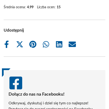
Średnia ocena:
4.99
Liczba ocen:
15
Udostępnij
Share
Share
Share
Share
Share
Share
on
on
on
on
on
on
Facebook
X
Pinterest
WhatsApp
LinkedIn
Email
(Twitter)
Dołącz do nas na Facebooku!
Odkrywaj, dyskutuj i dziel się tym co najlepsze!