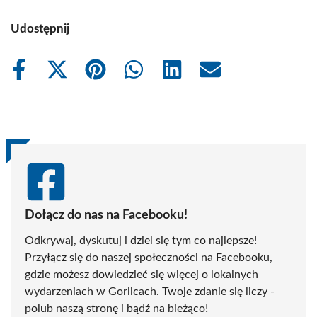
Udostępnij
Share
Share
Share
Share
Share
Share
on
on
on
on
on
on
Facebook
X
Pinterest
WhatsApp
LinkedIn
Email
(Twitter)
Dołącz do nas na Facebooku!
Odkrywaj, dyskutuj i dziel się tym co najlepsze!
Przyłącz się do naszej społeczności na Facebooku,
gdzie możesz dowiedzieć się więcej o lokalnych
wydarzeniach w Gorlicach. Twoje zdanie się liczy -
polub naszą stronę i bądź na bieżąco!