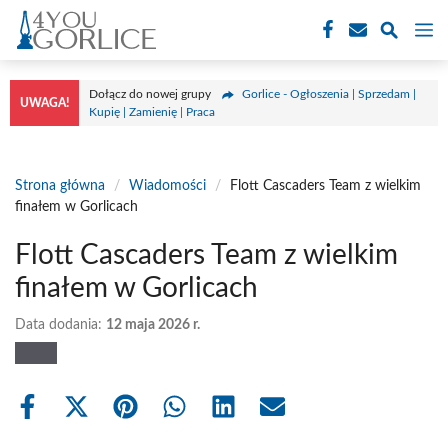
Przejdź
M
do
treści
Dołącz do nowej grupy
Gorlice - Ogłoszenia | Sprzedam |
UWAGA!
Kupię | Zamienię | Praca
Strona główna
/
Wiadomości
/
Flott Cascaders Team z wielkim
finałem w Gorlicach
Flott Cascaders Team z wielkim
finałem w Gorlicach
Data dodania:
12 maja 2026 r.
Share
Share
Share
Share
Share
Share
on
on
on
on
on
on
Facebook
X
Pinterest
WhatsApp
LinkedIn
Email