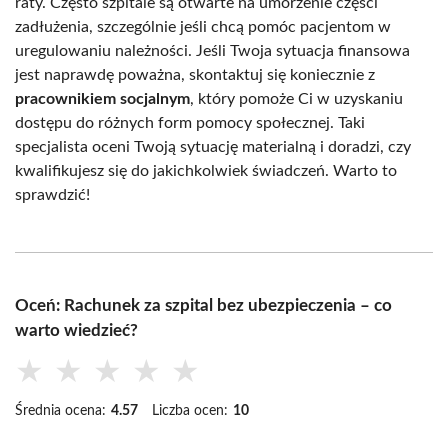
raty. Często szpitale są otwarte na umorzenie części
zadłużenia, szczególnie jeśli chcą pomóc pacjentom w
uregulowaniu należności. Jeśli Twoja sytuacja finansowa
jest naprawdę poważna, skontaktuj się koniecznie z
pracownikiem socjalnym
, który pomoże Ci w uzyskaniu
dostępu do różnych form pomocy społecznej. Taki
specjalista oceni Twoją sytuację materialną i doradzi, czy
kwalifikujesz się do jakichkolwiek świadczeń. Warto to
sprawdzić!
Oceń: Rachunek za szpital bez ubezpieczenia – co
warto wiedzieć?
★
★
★
★
★
Średnia ocena:
4.57
Liczba ocen:
10