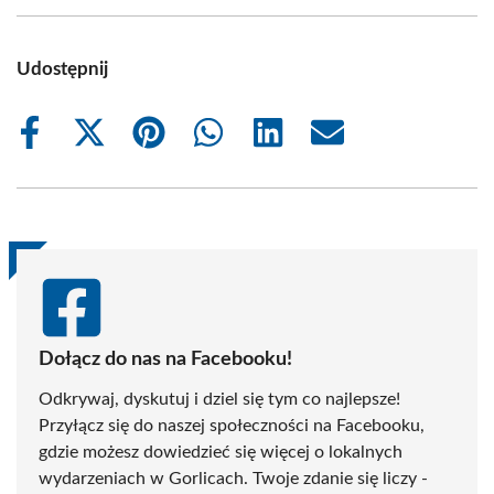
Udostępnij
Share
Share
Share
Share
Share
Share
on
on
on
on
on
on
Facebook
X
Pinterest
WhatsApp
LinkedIn
Email
(Twitter)
Dołącz do nas na Facebooku!
Odkrywaj, dyskutuj i dziel się tym co najlepsze!
Przyłącz się do naszej społeczności na Facebooku,
gdzie możesz dowiedzieć się więcej o lokalnych
wydarzeniach w Gorlicach. Twoje zdanie się liczy -