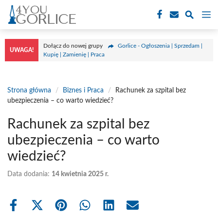
Przejdź
M
do
treści
Dołącz do nowej grupy
Gorlice - Ogłoszenia | Sprzedam |
UWAGA!
Kupię | Zamienię | Praca
Strona główna
/
Biznes i Praca
/
Rachunek za szpital bez
ubezpieczenia – co warto wiedzieć?
Rachunek za szpital bez
ubezpieczenia – co warto
wiedzieć?
Data dodania:
14 kwietnia 2025 r.
Share
Share
Share
Share
Share
Share
on
on
on
on
on
on