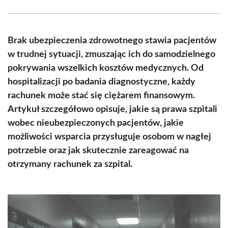
Facebook
X
Pinterest
WhatsApp
LinkedIn
Email
(Twitter)
Brak ubezpieczenia zdrowotnego stawia pacjentów
w trudnej sytuacji, zmuszając ich do samodzielnego
pokrywania wszelkich kosztów medycznych. Od
hospitalizacji po badania diagnostyczne, każdy
rachunek może stać się ciężarem finansowym.
Artykuł szczegółowo opisuje, jakie są prawa szpitali
wobec nieubezpieczonych pacjentów, jakie
możliwości wsparcia przysługuje osobom w nagłej
potrzebie oraz jak skutecznie zareagować na
otrzymany rachunek za szpital.