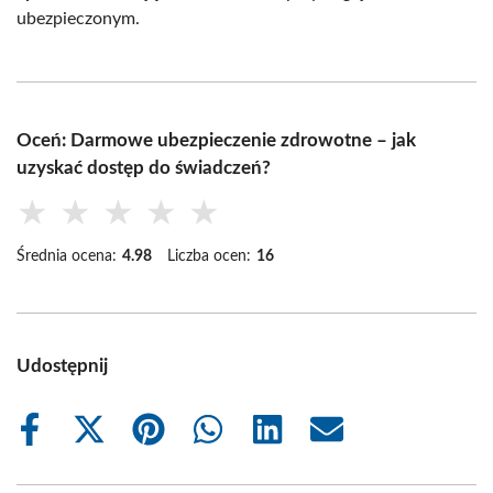
ubezpieczonym.
Oceń: Darmowe ubezpieczenie zdrowotne – jak
uzyskać dostęp do świadczeń?
★
★
★
★
★
Średnia ocena:
4.98
Liczba ocen:
16
Udostępnij
Share
Share
Share
Share
Share
Share
on
on
on
on
on
on
Facebook
X
Pinterest
WhatsApp
LinkedIn
Email
(Twitter)