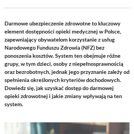
Facebook
X
Pinterest
WhatsApp
LinkedIn
Email
(Twitter)
Darmowe ubezpieczenie zdrowotne to kluczowy
element dostępności opieki medycznej w Polsce,
zapewniający obywatelom korzystanie z usług
Narodowego Funduszu Zdrowia (NFZ) bez
ponoszenia kosztów. System ten obejmuje różne
grupy, w tym dzieci, osoby z niepełnosprawnością
oraz bezrobotnych, jednak jego przyznanie zależy od
spełnienia określonych kryteriów dochodowych.
Dowiedz się, jak uzyskać dostęp do darmowej
opieki zdrowotnej i jakie zmiany wpływają na ten
system.