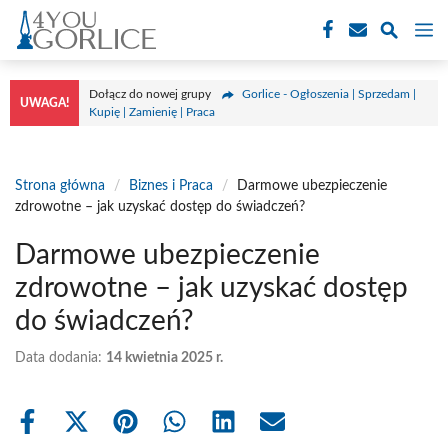
Przejdź
M
do
treści
Dołącz do nowej grupy
Gorlice - Ogłoszenia | Sprzedam |
UWAGA!
Kupię | Zamienię | Praca
Strona główna
/
Biznes i Praca
/
Darmowe ubezpieczenie
zdrowotne – jak uzyskać dostęp do świadczeń?
Darmowe ubezpieczenie
zdrowotne – jak uzyskać dostęp
do świadczeń?
Data dodania:
14 kwietnia 2025 r.
Share
Share
Share
Share
Share
Share
on
on
on
on
on
on