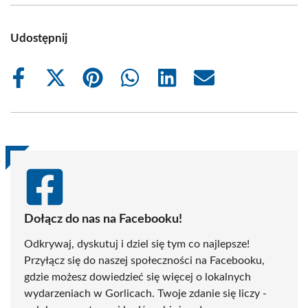
Udostępnij
Share
Share
Share
Share
Share
Share
on
on
on
on
on
on
Facebook
X
Pinterest
WhatsApp
LinkedIn
Email
(Twitter)
Dołącz do nas na Facebooku!
Odkrywaj, dyskutuj i dziel się tym co najlepsze!
Przyłącz się do naszej społeczności na Facebooku,
gdzie możesz dowiedzieć się więcej o lokalnych
wydarzeniach w Gorlicach. Twoje zdanie się liczy -