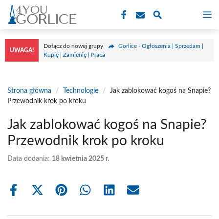
Przejdź
M
do
treści
Dołącz do nowej grupy
Gorlice - Ogłoszenia | Sprzedam |
UWAGA!
Kupię | Zamienię | Praca
Strona główna
/
Technologie
/
Jak zablokować kogoś na Snapie?
Przewodnik krok po kroku
Jak zablokować kogoś na Snapie?
Przewodnik krok po kroku
Data dodania:
18 kwietnia 2025 r.
Share
Share
Share
Share
Share
Share
on
on
on
on
on
on
Facebook
X
Pinterest
WhatsApp
LinkedIn
Email
(Twitter)