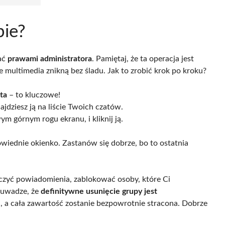
pie?
ać
prawami administratora
. Pamiętaj, że ta operacja jest
e multimedia znikną bez śladu. Jak to zrobić krok po kroku?
ta
– to kluczowe!
jdziesz ją na liście Twoich czatów.
m górnym rogu ekranu, i kliknij ją.
owiednie okienko. Zastanów się dobrze, bo to ostatnia
ączyć powiadomienia, zablokować osoby, które Ci
a uwadze, że
definitywne usunięcie grupy jest
a, a cała zawartość zostanie bezpowrotnie stracona. Dobrze