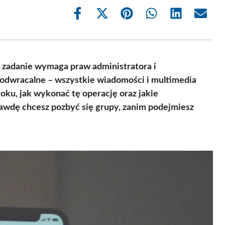
Share
Share
Share
Share
Share
Share
on
on
on
on
on
on
Facebook
X
Pinterest
WhatsApp
LinkedIn
Email
(Twitter)
o zadanie wymaga praw administratora i
eodwracalne – wszystkie wiadomości i multimedia
oku, jak wykonać tę operację oraz jakie
rawdę chcesz pozbyć się grupy, zanim podejmiesz