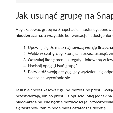
Jak usunąć grupę na Sna
Aby skasować grupę na Snapchacie, musisz dysponow
nieodwracalna
, a wszystkie konwersacje i udostępnion
Upewnij się, że masz
najnowszą wersję Snapcha
Wejdź w czat grupy, którą zamierzasz usunąć; zna
Odszukaj ikonę menu, z reguły ulokowaną w lewy
Naciśnij opcję „Usuń grupę”.
Potwierdź swoją decyzję, gdy wyświetli się odp
szansa na wycofanie się.
Jeśli nie chcesz kasować grupy, możesz po prostu wył
przeszkadzają, lub po prostu ją opuścić. Miej jednak n
nieodwracalne
. Nie będzie możliwości jej przywróceni
się zastanów, zanim podejmiesz ostateczną decyzję!