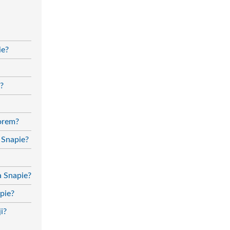
ie?
?
torem?
 Snapie?
a Snapie?
pie?
i?