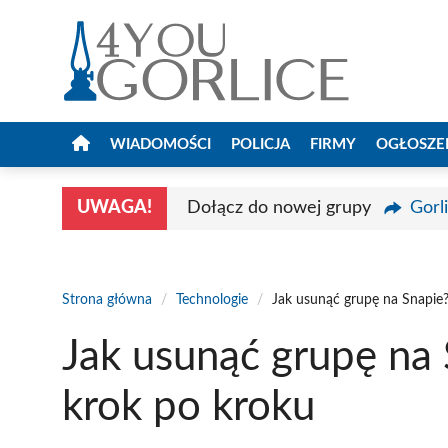
Przejdź
do
treści
WIADOMOŚCI
POLICJA
FIRMY
OGŁOSZE
UWAGA!
Dołącz do nowej grupy
Gorl
Strona główna
/
Technologie
/
Jak usunąć grupę na Snapie
Jak usunąć grupę na
krok po kroku