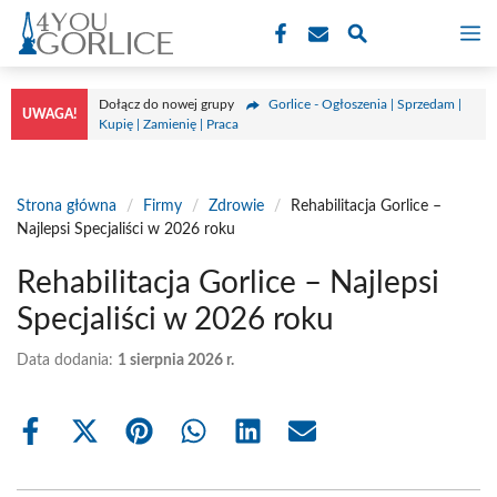
Przejdź
M
do
treści
Dołącz do nowej grupy
Gorlice - Ogłoszenia | Sprzedam |
UWAGA!
Kupię | Zamienię | Praca
Strona główna
/
Firmy
/
Zdrowie
/
Rehabilitacja Gorlice –
Najlepsi Specjaliści w 2026 roku
Rehabilitacja Gorlice – Najlepsi
Specjaliści w 2026 roku
Data dodania:
1 sierpnia 2026 r.
Share
Share
Share
Share
Share
Share
on
on
on
on
on
on
Facebook
X
Pinterest
WhatsApp
LinkedIn
Email
(Twitter)