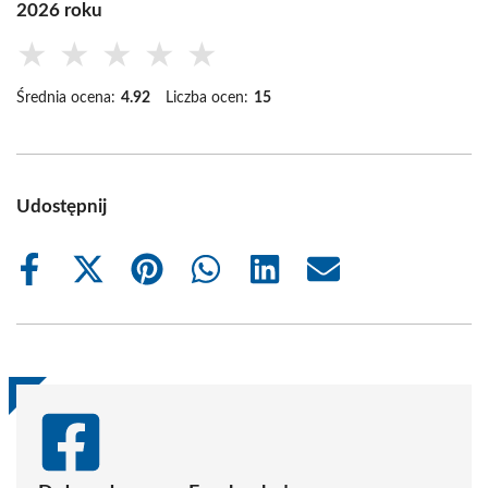
2026 roku
★
★
★
★
★
Średnia ocena:
4.92
Liczba ocen:
15
Udostępnij
Share
Share
Share
Share
Share
Share
on
on
on
on
on
on
Facebook
X
Pinterest
WhatsApp
LinkedIn
Email
(Twitter)