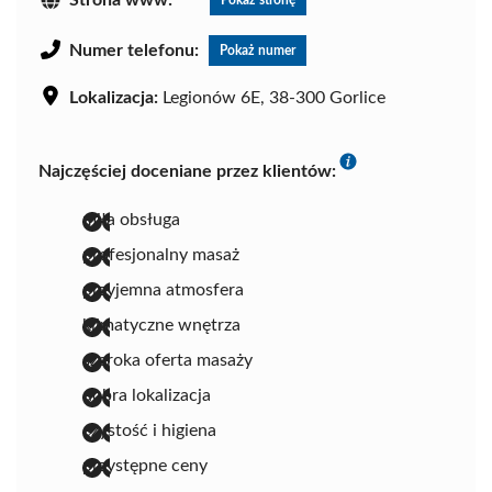
Strona www:
Pokaż stronę
Numer telefonu:
Pokaż numer
Lokalizacja:
Legionów 6E, 38-300 Gorlice
Najczęściej doceniane przez klientów:
miła obsługa
profesjonalny masaż
przyjemna atmosfera
klimatyczne wnętrza
szeroka oferta masaży
dobra lokalizacja
czystość i higiena
przystępne ceny