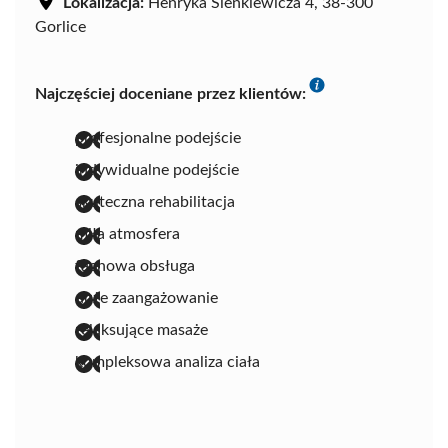
Lokalizacja:
Henryka Sienkiewicza 4, 38-300
Gorlice
Najczęściej doceniane przez klientów:
profesjonalne podejście
indywidualne podejście
skuteczna rehabilitacja
miła atmosfera
fachowa obsługa
duże zaangażowanie
relaksujące masaże
kompleksowa analiza ciała