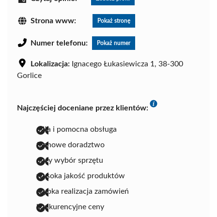
Strona www:
Pokaż stronę
Numer telefonu:
Pokaż numer
Lokalizacja:
Ignacego Łukasiewicza 1, 38-300
Gorlice
Najczęściej doceniane przez klientów:
miła i pomocna obsługa
fachowe doradztwo
duży wybór sprzętu
wysoka jakość produktów
szybka realizacja zamówień
konkurencyjne ceny