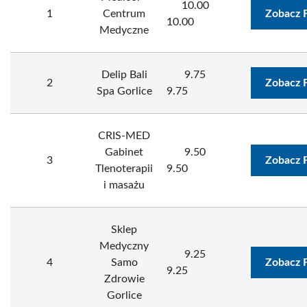
10.00
1
Centrum
Zobacz 
10.00
Medyczne
Delip Bali
9.75
2
Zobacz 
Spa Gorlice
9.75
CRIS-MED
Gabinet
9.50
3
Zobacz 
Tlenoterapii
9.50
i masażu
Sklep
Medyczny
9.25
4
Samo
Zobacz 
9.25
Zdrowie
Gorlice