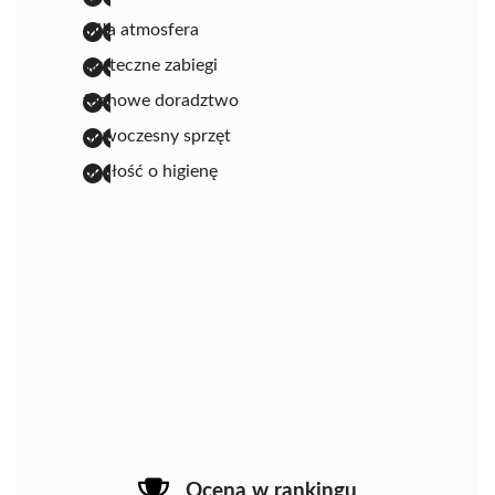
miła atmosfera
skuteczne zabiegi
fachowe doradztwo
nowoczesny sprzęt
dbałość o higienę
Ocena w rankingu