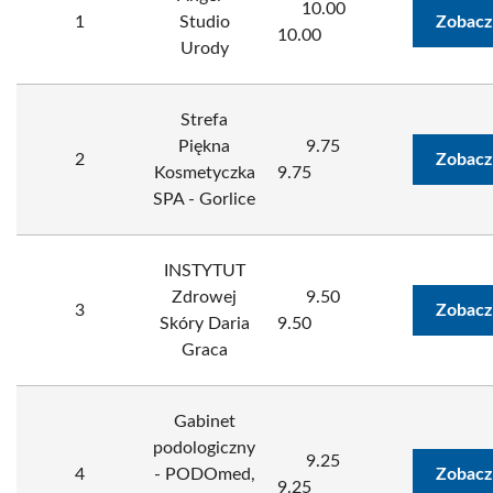
10.00
1
Studio
Zobacz
10.00
Urody
Strefa
Piękna
9.75
2
Zobacz
Kosmetyczka
9.75
SPA - Gorlice
INSTYTUT
Zdrowej
9.50
3
Zobacz
Skóry Daria
9.50
Graca
Gabinet
podologiczny
9.25
4
- PODOmed,
Zobacz
9.25