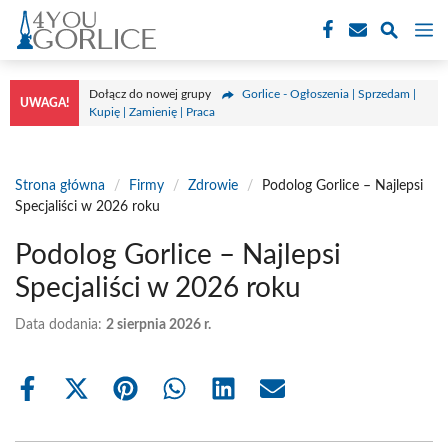
Przejdź
M
do
treści
Dołącz do nowej grupy
Gorlice - Ogłoszenia | Sprzedam |
UWAGA!
Kupię | Zamienię | Praca
Strona główna
/
Firmy
/
Zdrowie
/
Podolog Gorlice – Najlepsi
Specjaliści w 2026 roku
Podolog Gorlice – Najlepsi
Specjaliści w 2026 roku
Data dodania:
2 sierpnia 2026 r.
Share
Share
Share
Share
Share
Share
on
on
on
on
on
on
Facebook
X
Pinterest
WhatsApp
LinkedIn
Email
(Twitter)