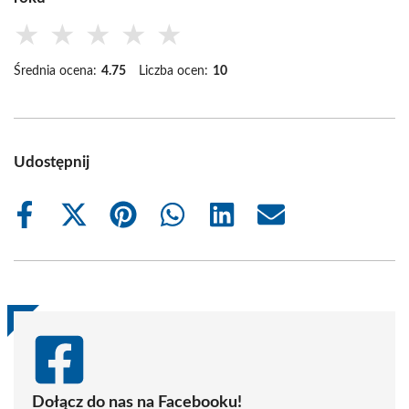
★
★
★
★
★
Średnia ocena:
4.75
Liczba ocen:
10
Udostępnij
Share
Share
Share
Share
Share
Share
on
on
on
on
on
on
Facebook
X
Pinterest
WhatsApp
LinkedIn
Email
(Twitter)
Dołącz do nas na Facebooku!