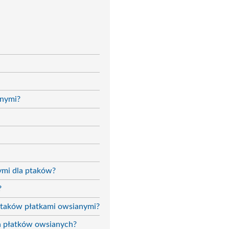
anymi?
ymi dla ptaków?
?
 ptaków płatkami owsianymi?
ia płatków owsianych?