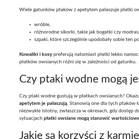
Wiele gatunków ptaków z apetytem pałaszuje płatki ows
wróble,
różnorodne sikorki, takie jak bogatki czy modras
szpaki, które szczególnie upodobały sobie ten p
Kowaliki i kosy
preferują natomiast płatki lekko namoc
płatków owsianych różni się w zależności od gatunku.
Czy ptaki wodne mogą je
Czy ptaki wodne gustują w płatkach owsianych? Okazuj
apetytem je pałaszują
. Stanowią one dla tych ptaków ł
niezwykle istotny, zwłaszcza w okresach, gdy dostęp d
sytuacjach
płatki owsiane mogą stanowić wartościowe 
Jakie są korzyści z karm