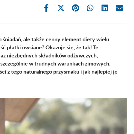
Share
Share
Share
Share
Share
Share
on
on
on
on
on
on
Facebook
X
Pinterest
WhatsApp
LinkedIn
Email
(Twitter)
o śniadań, ale także cenny element diety wielu
ść płatki owsiane? Okazuje się, że tak! Te
oraz niezbędnych składników odżywczych,
, szczególnie w trudnych warunkach zimowych.
ci z tego naturalnego przysmaku i jak najlepiej je