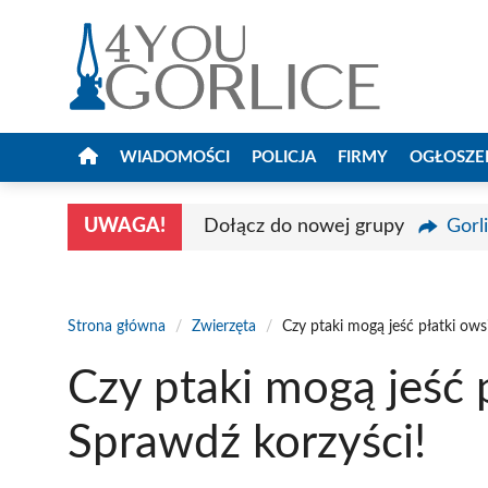
Przejdź
do
treści
WIADOMOŚCI
POLICJA
FIRMY
OGŁOSZE
UWAGA!
Dołącz do nowej grupy
Gorl
Strona główna
/
Zwierzęta
/
Czy ptaki mogą jeść płatki ows
Czy ptaki mogą jeść 
Sprawdź korzyści!