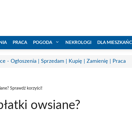
NIA
PRACA
POGODA
NEKROLOGI
DLA MIESZKAŃ
ice - Ogłoszenia | Sprzedam | Kupię | Zamienię | Praca
iane? Sprawdź korzyści!
płatki owsiane?