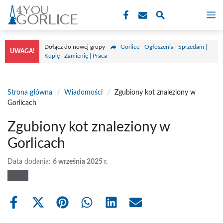
Przejdź
M
do
treści
Dołącz do nowej grupy
Gorlice - Ogłoszenia | Sprzedam |
UWAGA!
Kupię | Zamienię | Praca
Strona główna
/
Wiadomości
/
Zgubiony kot znaleziony w
Gorlicach
Zgubiony kot znaleziony w
Gorlicach
Data dodania:
6 września 2025 r.
Share
Share
Share
Share
Share
Share
on
on
on
on
on
on
Facebook
X
Pinterest
WhatsApp
LinkedIn
Email