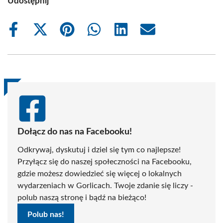
Udostępnij
Share
Share
Share
Share
Share
Share
on
on
on
on
on
on
Facebook
X
Pinterest
WhatsApp
LinkedIn
Email
(Twitter)
Dołącz do nas na Facebooku!
Odkrywaj, dyskutuj i dziel się tym co najlepsze!
Przyłącz się do naszej społeczności na Facebooku,
gdzie możesz dowiedzieć się więcej o lokalnych
wydarzeniach w Gorlicach. Twoje zdanie się liczy -
polub naszą stronę i bądź na bieżąco!
Polub nas!