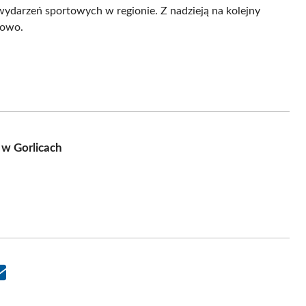
wydarzeń sportowych w regionie. Z nadzieją na kolejny
towo.
 w Gorlicach
Share
on
Email