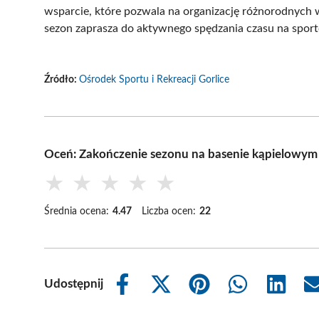
wsparcie, które pozwala na organizację różnorodnych 
sezon zaprasza do aktywnego spędzania czasu na spor
Źródło:
Ośrodek Sportu i Rekreacji Gorlice
Oceń: Zakończenie sezonu na basenie kąpielowym
★
★
★
★
★
Średnia ocena:
4.47
Liczba ocen:
22
Udostępnij
Share
Share
Share
Share
Share
on
on
on
on
on
Facebook
X
Pinterest
WhatsApp
LinkedIn