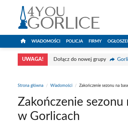
Przejdź
do
treści
WIADOMOŚCI
POLICJA
FIRMY
OGŁOSZE
UWAGA!
Dołącz do nowej grupy
Gorl
Strona główna
/
Wiadomości
/
Zakończenie sezonu na bas
Zakończenie sezonu 
w Gorlicach