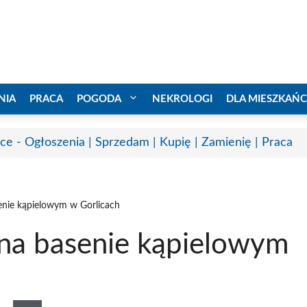
NIA
PRACA
POGODA
NEKROLOGI
DLA MIESZKAŃ
ice - Ogłoszenia | Sprzedam | Kupię | Zamienię | Praca
enie kąpielowym w Gorlicach
na basenie kąpielowym