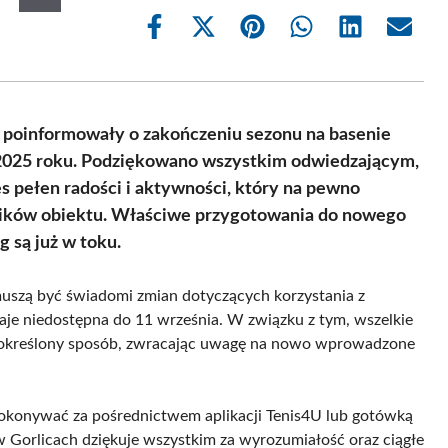
Share
Share
Share
Share
Share
Share
on
on
on
on
on
on
Facebook
X
Pinterest
WhatsApp
LinkedIn
Email
(Twitter)
 poinformowały o zakończeniu sezonu na basenie
 2025 roku. Podziękowano wszystkim odwiedzającym,
res pełen radości i aktywności, który na pewno
wników obiektu. Właściwe przygotowania do nowego
g są już w toku.
uszą być świadomi zmian dotyczących korzystania z
je niedostępna do 11 września. W związku z tym, wszelkie
w określony sposób, zwracając uwagę na nowo wprowadzone
dokonywać za pośrednictwem aplikacji Tenis4U lub gotówką
w Gorlicach dziękuje wszystkim za wyrozumiałość oraz ciągłe