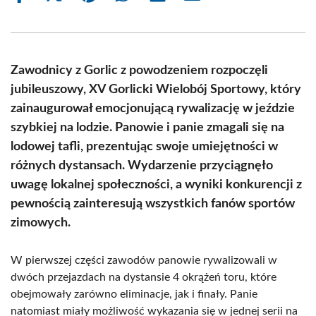
on
on
on
on
on
on
Facebook
X
Pinterest
WhatsApp
LinkedIn
Email
(Twitter)
Zawodnicy z Gorlic z powodzeniem rozpoczęli
jubileuszowy, XV Gorlicki Wielobój Sportowy, który
zainaugurował emocjonującą rywalizację w jeździe
szybkiej na lodzie. Panowie i panie zmagali się na
lodowej tafli, prezentując swoje umiejętności w
różnych dystansach. Wydarzenie przyciągnęło
uwagę lokalnej społeczności, a wyniki konkurencji z
pewnością zainteresują wszystkich fanów sportów
zimowych.
W pierwszej części zawodów panowie rywalizowali w
dwóch przejazdach na dystansie 4 okrążeń toru, które
obejmowały zarówno eliminacje, jak i finały. Panie
natomiast miały możliwość wykazania się w jednej serii na