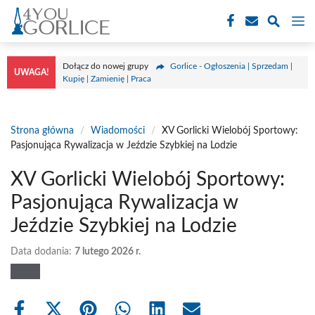
Przejdź
M
do
treści
Dołącz do nowej grupy
Gorlice - Ogłoszenia | Sprzedam |
UWAGA!
Kupię | Zamienię | Praca
Strona główna
/
Wiadomości
/
XV Gorlicki Wielobój Sportowy:
Pasjonująca Rywalizacja w Jeździe Szybkiej na Lodzie
XV Gorlicki Wielobój Sportowy:
Pasjonująca Rywalizacja w
Jeździe Szybkiej na Lodzie
Data dodania:
7 lutego 2026 r.
Share
Share
Share
Share
Share
Share