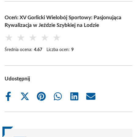
Oceń: XV Gorlicki Wielobój Sportowy: Pasjonująca
Rywalizacja w Jeździe Szybkiej na Lodzie
★
★
★
★
★
Średnia ocena:
4.67
Liczba ocen:
9
Udostępnij
Share
Share
Share
Share
Share
Share
on
on
on
on
on
on
Facebook
X
Pinterest
WhatsApp
LinkedIn
Email
(Twitter)