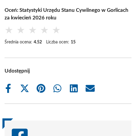
Oceń: Statystyki Urzędu Stanu Cywilnego w Gorlicach
za kwiecień 2026 roku
★
★
★
★
★
Średnia ocena:
4.52
Liczba ocen:
15
Udostępnij
Share
Share
Share
Share
Share
Share
on
on
on
on
on
on
Facebook
X
Pinterest
WhatsApp
LinkedIn
Email
(Twitter)