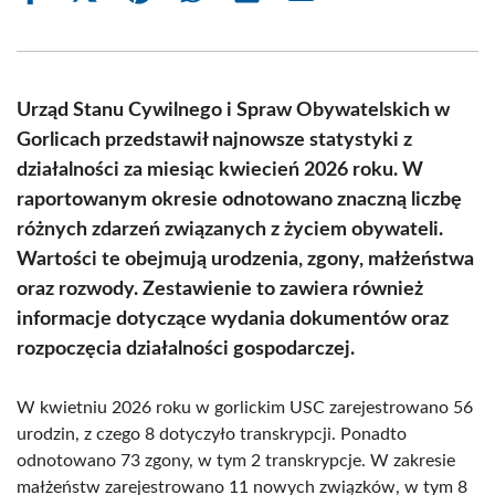
on
on
on
on
on
on
Facebook
X
Pinterest
WhatsApp
LinkedIn
Email
(Twitter)
Urząd Stanu Cywilnego i Spraw Obywatelskich w
Gorlicach przedstawił najnowsze statystyki z
działalności za miesiąc kwiecień 2026 roku. W
raportowanym okresie odnotowano znaczną liczbę
różnych zdarzeń związanych z życiem obywateli.
Wartości te obejmują urodzenia, zgony, małżeństwa
oraz rozwody. Zestawienie to zawiera również
informacje dotyczące wydania dokumentów oraz
rozpoczęcia działalności gospodarczej.
W kwietniu 2026 roku w gorlickim USC zarejestrowano 56
urodzin, z czego 8 dotyczyło transkrypcji. Ponadto
odnotowano 73 zgony, w tym 2 transkrypcje. W zakresie
małżeństw zarejestrowano 11 nowych związków, w tym 8