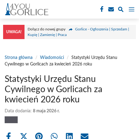
Przejdź
M
do
treści
Dołącz do nowej grupy
Gorlice - Ogłoszenia | Sprzedam |
UWAGA!
Kupię | Zamienię | Praca
Strona główna
/
Wiadomości
/
Statystyki Urzędu Stanu
Cywilnego w Gorlicach za kwiecień 2026 roku
Statystyki Urzędu Stanu
Cywilnego w Gorlicach za
kwiecień 2026 roku
Data dodania:
8 maja 2026 r.
Share
Share
Share
Share
Share
Share