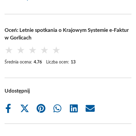
Oceń: Letnie spotkania o Krajowym Systemie e-Faktur
w Gorlicach
★
★
★
★
★
Średnia ocena:
4.76
Liczba ocen:
13
Udostępnij
Share
Share
Share
Share
Share
Share
on
on
on
on
on
on
Facebook
X
Pinterest
WhatsApp
LinkedIn
Email
(Twitter)