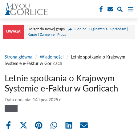
Przejdź
M
do
treści
Dołącz do nowej grupy
Gorlice - Ogłoszenia | Sprzedam |
UWAGA!
Kupię | Zamienię | Praca
Strona główna
/
Wiadomości
/
Letnie spotkania o Krajowym
Systemie e-Faktur w Gorlicach
Letnie spotkania o Krajowym
Systemie e-Faktur w Gorlicach
Data dodania:
14 lipca 2025 r.
Share
Share
Share
Share
Share
Share
on
on
on
on
on
on
Facebook
X
Pinterest
WhatsApp
LinkedIn
Email