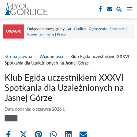
Przejdź
M
do
treści
Dołącz do nowej grupy
Gorlice - Ogłoszenia | Sprzedam |
UWAGA!
Kupię | Zamienię | Praca
Strona główna
/
Wiadomości
/
Klub Egida uczestnikiem XXXVI
Spotkania dla Uzależnionych na Jasnej Górze
Klub Egida uczestnikiem XXXVI
Spotkania dla Uzależnionych na
Jasnej Górze
Data dodania:
6 czerwca 2026 r.
Share
Share
Share
Share
Share
Share