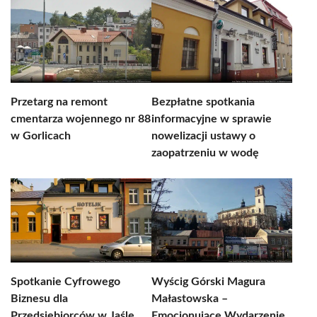
Przetarg na remont
Bezpłatne spotkania
cmentarza wojennego nr 88
informacyjne w sprawie
w Gorlicach
nowelizacji ustawy o
zaopatrzeniu w wodę
Spotkanie Cyfrowego
Wyścig Górski Magura
Biznesu dla
Małastowska –
Przedsiębiorców w Jaśle
Emocjonujące Wydarzenie