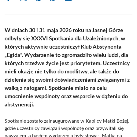
on
on
on
on
on
on
Facebook
X
Pinterest
WhatsApp
LinkedIn
Email
(Twitter)
W dniach 30 i 31 maja 2026 roku na Jasnej Górze
odbyły się XXXVI Spotkania dla Uzależnionych, w
których aktywnie uczestniczył Klub Abstynenta
„Egida”. Wydarzenie to zgromadziło wielu ludzi, dla
których trzeźwe życie jest priorytetem. Uczestnicy
mieli okazję nie tylko do modlitwy, ale także do
dzielenia się swoimi doświadczeniami związanymi z
walką z nałogami. Spotkanie miało na celu
umocnienie wspólnoty oraz wsparcie w dążeniu do
abstynencji.
Spotkanie zostało zainaugurowane w Kaplicy Matki Bożej,
gdzie uczestnicy zawiązali wspólnotę oraz przywitali się
nawzajem, a hasłem wydarzenia były słowa: „Matka na