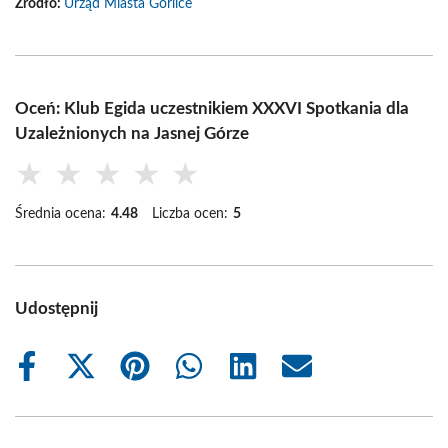
Źródło:
Urząd Miasta Gorlice
Oceń: Klub Egida uczestnikiem XXXVI Spotkania dla
Uzależnionych na Jasnej Górze
★
★
★
★
★
Średnia ocena:
4.48
Liczba ocen:
5
Udostępnij
Share
Share
Share
Share
Share
Share
on
on
on
on
on
on
Facebook
X
Pinterest
WhatsApp
LinkedIn
Email
(Twitter)