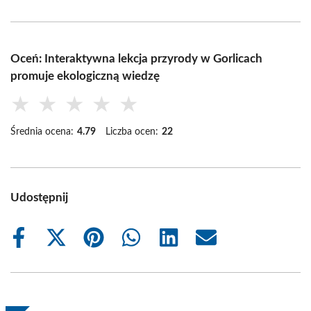
Oceń: Interaktywna lekcja przyrody w Gorlicach
promuje ekologiczną wiedzę
★
★
★
★
★
Średnia ocena:
4.79
Liczba ocen:
22
Udostępnij
Share
Share
Share
Share
Share
Share
on
on
on
on
on
on
Facebook
X
Pinterest
WhatsApp
LinkedIn
Email
(Twitter)