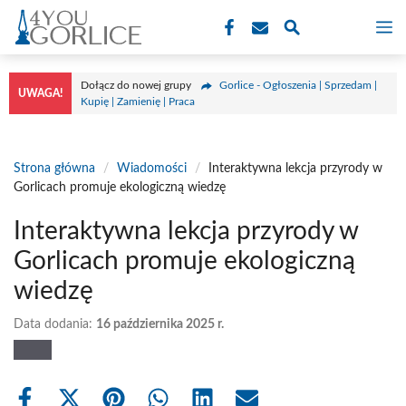
Przejdź
M
do
treści
Dołącz do nowej grupy
Gorlice - Ogłoszenia | Sprzedam |
UWAGA!
Kupię | Zamienię | Praca
Strona główna
/
Wiadomości
/
Interaktywna lekcja przyrody w
Gorlicach promuje ekologiczną wiedzę
Interaktywna lekcja przyrody w
Gorlicach promuje ekologiczną
wiedzę
Data dodania:
16 października 2025 r.
Share
Share
Share
Share
Share
Share