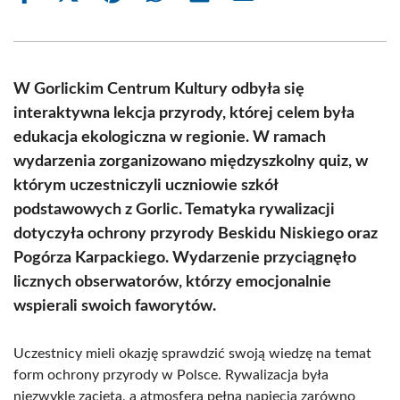
on
on
on
on
on
on
Facebook
X
Pinterest
WhatsApp
LinkedIn
Email
(Twitter)
W Gorlickim Centrum Kultury odbyła się
interaktywna lekcja przyrody, której celem była
edukacja ekologiczna w regionie. W ramach
wydarzenia zorganizowano międzyszkolny quiz, w
którym uczestniczyli uczniowie szkół
podstawowych z Gorlic. Tematyka rywalizacji
dotyczyła ochrony przyrody Beskidu Niskiego oraz
Pogórza Karpackiego. Wydarzenie przyciągnęło
licznych obserwatorów, którzy emocjonalnie
wspierali swoich faworytów.
Uczestnicy mieli okazję sprawdzić swoją wiedzę na temat
form ochrony przyrody w Polsce. Rywalizacja była
niezwykle zacięta, a atmosfera pełna napięcia zarówno