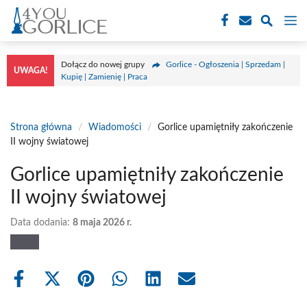
Przejdź
M
do
treści
Dołącz do nowej grupy
Gorlice - Ogłoszenia | Sprzedam |
UWAGA!
Kupię | Zamienię | Praca
Strona główna
/
Wiadomości
/
Gorlice upamiętniły zakończenie
II wojny światowej
Gorlice upamiętniły zakończenie
II wojny światowej
Data dodania:
8 maja 2026 r.
Share
Share
Share
Share
Share
Share
on
on
on
on
on
on
Facebook
X
Pinterest
WhatsApp
LinkedIn
Email