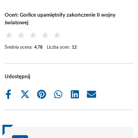
Oceń: Gorlice upamiętniły zakończenie II wojny
światowej
★
★
★
★
★
Średnia ocena:
4.78
Liczba ocen:
12
Udostępnij
Share
Share
Share
Share
Share
Share
on
on
on
on
on
on
Facebook
X
Pinterest
WhatsApp
LinkedIn
Email
(Twitter)