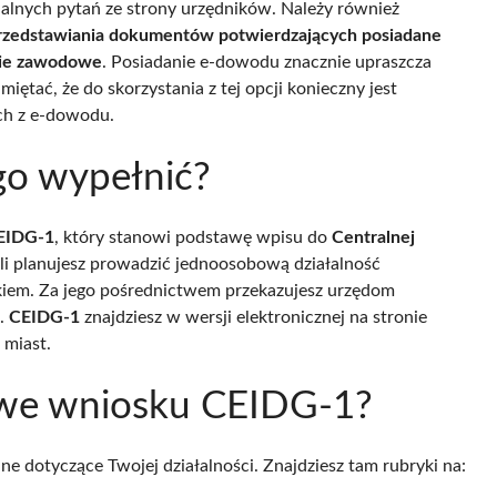
ualnych pytań ze strony urzędników. Należy również
zedstawiania dokumentów potwierdzających posiadane
enie zawodowe
. Posiadanie e-dowodu znacznie upraszcza
miętać, że do skorzystania z tej opcji konieczny jest
ych z e-dowodu.
 go wypełnić?
EIDG-1
, który stanowi podstawę wpisu do
Centralnej
śli planujesz prowadzić jednoosobową działalność
kiem. Za jego pośrednictwem przekazujesz urzędom
e.
CEIDG-1
znajdziesz w wersji elektronicznej na stronie
 miast.
ć we wniosku CEIDG-1?
dotyczące Twojej działalności. Znajdziesz tam rubryki na: