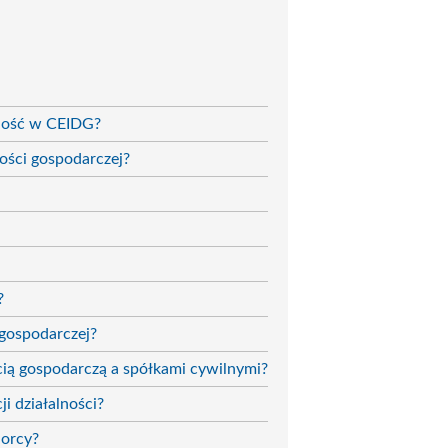
lność w CEIDG?
ności gospodarczej?
?
 gospodarczej?
cią gospodarczą a spółkami cywilnymi?
ji działalności?
iorcy?