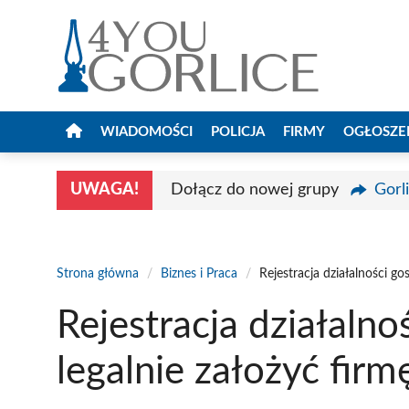
Przejdź
do
treści
WIADOMOŚCI
POLICJA
FIRMY
OGŁOSZE
UWAGA!
Dołącz do nowej grupy
Gorl
Strona główna
/
Biznes i Praca
/
Rejestracja działalności go
Rejestracja działalno
legalnie założyć firm