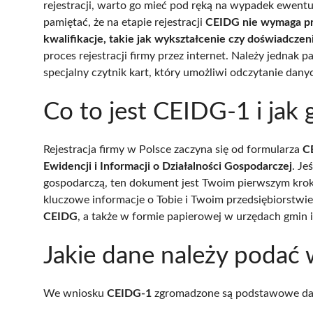
rejestracji, warto go mieć pod ręką na wypadek ewent
pamiętać, że na etapie rejestracji
CEIDG nie wymaga pr
kwalifikacje, takie jak wykształcenie czy doświadcz
proces rejestracji firmy przez internet. Należy jednak pa
specjalny czytnik kart, który umożliwi odczytanie dan
Co to jest CEIDG-1 i jak
Rejestracja firmy w Polsce zaczyna się od formularza
C
Ewidencji i Informacji o Działalności Gospodarczej
. Je
gospodarczą, ten dokument jest Twoim pierwszym kro
kluczowe informacje o Tobie i Twoim przedsiębiorstwi
CEIDG
, a także w formie papierowej w urzędach gmin i
Jakie dane należy poda
We wniosku
CEIDG-1
zgromadzone są podstawowe dane 