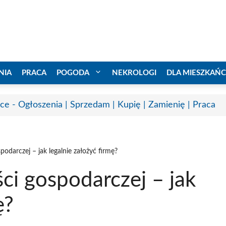
NIA
PRACA
POGODA
NEKROLOGI
DLA MIESZKAŃ
ice - Ogłoszenia | Sprzedam | Kupię | Zamienię | Praca
spodarczej – jak legalnie założyć firmę?
ści gospodarczej – jak
ę?