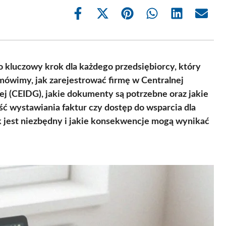
Share
Share
Share
Share
Share
Share
on
on
on
on
on
on
Facebook
X
Pinterest
WhatsApp
LinkedIn
Email
(Twitter)
to kluczowy krok dla każdego przedsiębiorcy, który
omówimy, jak zarejestrować firmę w Centralnej
zej (CEIDG), jakie dokumenty są potrzebne oraz jakie
ość wystawiania faktur czy dostęp do wsparcia dla
k jest niezbędny i jakie konsekwencje mogą wynikać