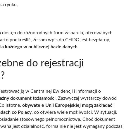
a rynku,
 na dostęp do różnorodnych form wsparcia, oferowanych
arto podkreślić, że sam wpis do CEIDG jest bezpłatny,
a każdego w publicznej bazie danych
.
ebne do rejestracji
j?
estrować ją w Centralnej Ewidencji i Informacji o
ażny dokument tożsamości
. Zazwyczaj wystarczy dowód
Co istotne,
obywatele Unii Europejskiej mogą zakładać i
adach co Polacy
, co otwiera wiele możliwości. W sytuacji,
t posiadanie stosownego pełnomocnictwa. Choć dokument
wana jest działalność, formalnie nie jest wymagany podczas